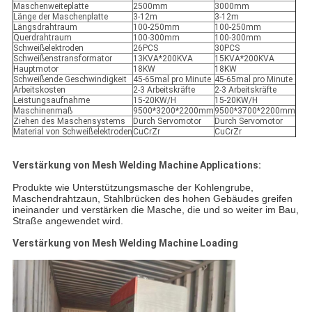
Maschenweiteplatte
2500mm
3000mm
Länge der Maschenplatte
3-12m
3-12m
Längsdrahtraum
100-250mm
100-250mm
Querdrahtraum
100-300mm
100-300mm
Schweißelektroden
26PCS
30PCS
Schweißenstransformator
13KVA*200KVA
15KVA*200KVA
Hauptmotor
18KW
18KW
Schweißende Geschwindigkeit
45-65mal pro Minute
45-65mal pro Minute
Arbeitskosten
2-3 Arbeitskräfte
2-3 Arbeitskräfte
Leistungsaufnahme
15-20KW/H
15-20KW/H
Maschinenmaß
9500*3200*2200mm
9500*3700*2200mm
Ziehen des Maschensystems
Durch Servomotor
Durch Servomotor
Material von Schweißelektroden
CuCrZr
CuCrZr
Verstärkung von Mesh Welding Machine Applications:
Produkte wie Unterstützungsmasche der Kohlengrube,
Maschendrahtzaun, Stahlbrücken des hohen Gebäudes greifen
ineinander und verstärken die Masche, die und so weiter im Bau,
Straße angewendet wird.
Verstärkung von Mesh Welding Machine Loading