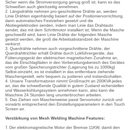
Sicher wenn die Stromversorgung genug groß ist, kann es das
Schweißen auch gleichzeitig annehmen.
2. Längsdrähte nehmen pro-geschnittene Drähte an, werden
Linie Drähten eigenhändig basiert auf der Positioniervorrichtung,
dann automatisches Festziehen gesetzt und die
Abstiegelektroden senden, indem man Linie das Drahtauto
sendet, das mit dem Schrittmotor installiert ist; Wenn die Masche
geschweißt wird, kann Linie Drähte der folgenden Masche
gesetzt werden, die groß die Arbeitsabstandzeit der Maschine
verkürzt.
3. Querdrähte nehmen auch vorgeschnittene Drähte, der
Querdrahttrichter erhält Drähte durch Lokführergeräte, das
Fütterungsgerät der elektrischen magnetischen Zunahme an,
das die Einschlagfäden in den Vorbereitungsbereich des Gerätes
vom großen Speicherungstrichter (Lagerung bis zu 1000kg)
Selbst-einzieht, es ist installiert in das entfernbare ziehende
Maschengestell, sehr bequem zu justieren und instandzuhalten.
4. Unsere Transformatoren nimmt Großmacht an 200KVA jedes
an, das die schweißende Qualität in gutem Zustand sicherstellen
und Wasserkühlungssystem annehmen kann, also kann die
Maschine 24 Stunden lang ununterbrochen arbeiten.
5. Das Ziehen von Maschenweise passt Servomotor zurück und
vorwärts entsprechend den Einstellungsparametern in den Touch
Screen an.
Verstärkung von Mesh Welding Machine Features:
1.
Der elektromagnetische Motor der Bremse 11KW, damit den