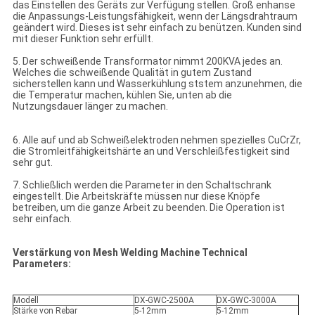
das Einstellen des Geräts zur Verfügung stellen. Groß enhanse
die Anpassungs-Leistungsfähigkeit, wenn der Längsdrahtraum
geändert wird. Dieses ist sehr einfach zu benützen. Kunden sind
mit dieser Funktion sehr erfüllt.
5. Der schweißende Transformator nimmt 200KVA jedes an.
Welches die schweißende Qualität in gutem Zustand
sicherstellen kann und Wasserkühlung ststem anzunehmen, die
die Temperatur machen, kühlen Sie, unten ab die
Nutzungsdauer länger zu machen.
6. Alle auf und ab Schweißelektroden nehmen spezielles CuCrZr,
die Stromleitfähigkeitshärte an und Verschleißfestigkeit sind
sehr gut.
7. Schließlich werden die Parameter in den Schaltschrank
eingestellt. Die Arbeitskräfte müssen nur diese Knöpfe
betreiben, um die ganze Arbeit zu beenden. Die Operation ist
sehr einfach.
Verstärkung von Mesh Welding Machine Technical
Parameters:
Modell
DX-GWC-2500A
DX-GWC-3000A
Stärke von Rebar
5-12mm
5-12mm