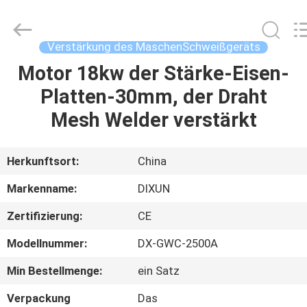
Dixun
Wire
Mesh
Products
Co.,
Verstärkung des MaschenSchweißgeräts
Ltd.
All
Motor 18kw der Stärke-Eisen-
HAUS
Rights
Reserved.
Platten-30mm, der Draht
PRODUKTE
Mesh Welder verstärkt
VR-
Herkunftsort:
China
SHOW
Markenname:
DIXUN
Zertifizierung:
CE
ÜBER
Modellnummer:
DX-GWC-2500A
UNS
Min Bestellmenge:
ein Satz
FABRIK-
Verpackung
Das