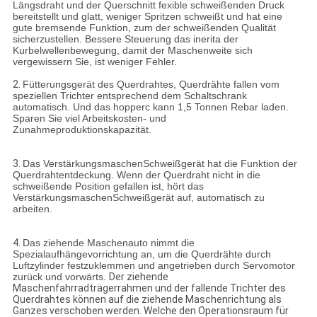
Längsdraht und der Querschnitt fexible schweißenden Druck
bereitstellt und glatt, weniger Spritzen schweißt und hat eine
gute bremsende Funktion, zum der schweißenden Qualität
sicherzustellen. Bessere Steuerung das inerita der
Kurbelwellenbewegung, damit der Maschenweite sich
vergewissern Sie, ist weniger Fehler.
2.
Fütterungsgerät des Querdrahtes, Querdrähte fallen vom
speziellen Trichter entsprechend dem Schaltschrank
automatisch. Und das hopperc kann 1,5 Tonnen Rebar laden.
Sparen Sie viel Arbeitskosten- und
Zunahmeproduktionskapazität.
3.
Das VerstärkungsmaschenSchweißgerät hat die Funktion der
Querdrahtentdeckung. Wenn der Querdraht nicht in die
schweißende Position gefallen ist, hört das
VerstärkungsmaschenSchweißgerät auf, automatisch zu
arbeiten.
4.
Das ziehende Maschenauto nimmt die
Spezialaufhängevorrichtung an, um die Querdrähte durch
Luftzylinder festzuklemmen und angetrieben durch Servomotor
zurück und vorwärts.
Der ziehende
Maschenfahrradträgerrahmen und der fallende Trichter des
Querdrahtes können auf die ziehende Maschenrichtung als
Ganzes verschoben werden. Welche den Operationsraum für