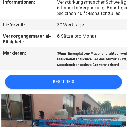
Informationen:
VerstärkungsmaschenSchweißg
AUSFLUG
ist nackte Verpackung. Benötige
Sie einen 40 ft-Behälter zu lad
QUALITÄTSKONTROLLE
Lieferzeit:
30 Werktage
Versorgungsmaterial-
6 Sätze pro Monat
TRETEN
Fähigkeit:
SIE
Markieren:
30mm Eisenplatten-Maschendrahtschwei
MIT
,
Maschendrahtschweißer des Motor 18kw
Maschendrahtschweißer verstärkend
UNS
IN
BESTPREIS
VERBINDUNG
FORDERN
SIE EIN
ZITAT