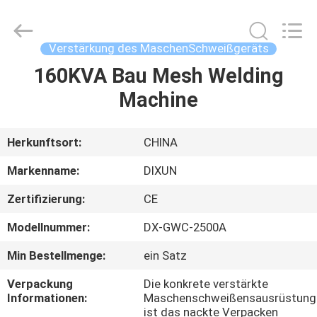
Dixun
Wire
Mesh
Products
Co.,
Verstärkung des MaschenSchweißgeräts
Ltd.
All
160KVA Bau Mesh Welding
HAUS
Rights
Reserved.
Machine
PRODUKTE
Herkunftsort:
CHINA
VR-
Markenname:
DIXUN
SHOW
Zertifizierung:
CE
Modellnummer:
DX-GWC-2500A
ÜBER
UNS
Min Bestellmenge:
ein Satz
Verpackung
Die konkrete verstärkte
Informationen:
Maschenschweißensausrüstung
FABRIK-
ist das nackte Verpacken