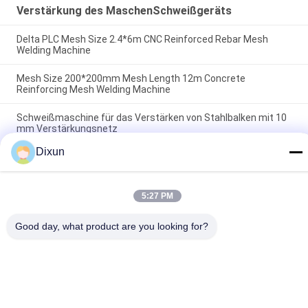
Verstärkung des MaschenSchweißgeräts
Delta PLC Mesh Size 2.4*6m CNC Reinforced Rebar Mesh
Welding Machine
Mesh Size 200*200mm Mesh Length 12m Concrete
Reinforcing Mesh Welding Machine
Schweißmaschine für das Verstärken von Stahlbalken mit 10
mm Verstärkungsnetz
Dixun
Beliebte Kategorien
Alle
5:27 PM
Draht Mesh Welding 
Verstärkung Des 
Machines
MaschenSchweißgeräts
Good day, what product are you looking for?
Zaunmaschen-
Maschenplatten-
Schweißgerät
Schweißgerät
Örtlich Festgelegte 
Bau Mesh Welding 
Knotenzaunmaschine
Machine