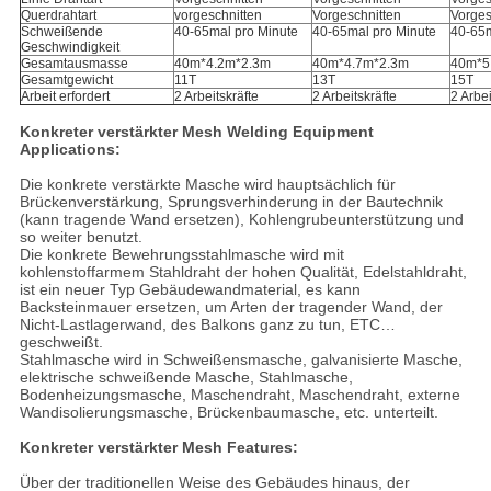
Querdrahtart
vorgeschnitten
Vorgeschnitten
Vorges
Schweißende
40-65mal pro Minute
40-65mal pro Minute
40-65m
Geschwindigkeit
Gesamtausmasse
40m*4.2m*2.3m
40m*4.7m*2.3m
40m*5
Gesamtgewicht
11T
13T
15T
Arbeit erfordert
2 Arbeitskräfte
2 Arbeitskräfte
2 Arbei
Konkreter verstärkter Mesh Welding Equipment
Applications:
Die konkrete verstärkte Masche wird hauptsächlich für
Brückenverstärkung, Sprungsverhinderung in der Bautechnik
(kann tragende Wand ersetzen), Kohlengrubeunterstützung und
so weiter benutzt.
Die konkrete Bewehrungsstahlmasche wird mit
kohlenstoffarmem Stahldraht der hohen Qualität, Edelstahldraht,
ist ein neuer Typ Gebäudewandmaterial, es kann
Backsteinmauer ersetzen, um Arten der tragender Wand, der
Nicht-Lastlagerwand, des Balkons ganz zu tun, ETC…
geschweißt.
Stahlmasche wird in Schweißensmasche, galvanisierte Masche,
elektrische schweißende Masche, Stahlmasche,
Bodenheizungsmasche, Maschendraht, Maschendraht, externe
Wandisolierungsmasche, Brückenbaumasche, etc. unterteilt.
Konkreter verstärkter Mesh Features:
Über der traditionellen Weise des Gebäudes hinaus, der