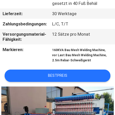
AUSFLUG
gesetzt in 40 Fuß Behäl
Lieferzeit:
30 Werktage
QUALITÄTSKONTROLLE
Zahlungsbedingungen:
L/C, T/T
Versorgungsmaterial-
12 Sätze pro Monat
TRETEN
Fähigkeit:
SIE
Markieren:
,
160KVA Bau Mesh Welding Machine
MIT
,
vor Last Bau Mesh Welding Machine
2.5m Rebar-Schweißgerät
UNS
IN
BESTPREIS
VERBINDUNG
FORDERN
SIE EIN
ZITAT