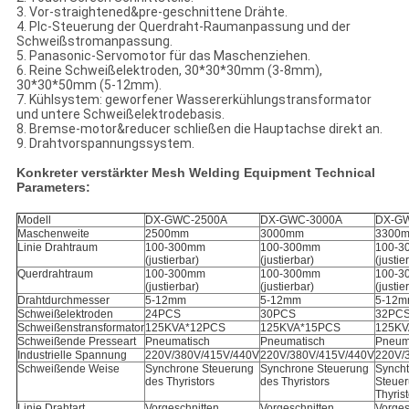
3. Vor-straightened&pre-geschnittene Drähte.
4. Plc-Steuerung der Querdraht-Raumanpassung und der
Schweißstromanpassung.
5. Panasonic-Servomotor für das Maschenziehen.
6. Reine Schweißelektroden, 30*30*30mm (3-8mm),
30*30*50mm (5-12mm).
7. Kühlsystem: geworfener Wassererkühlungstransformator
und untere Schweißelektrodebasis.
8. Bremse-motor&reducer schließen die Hauptachse direkt an.
9. Drahtvorspannungssystem.
Konkreter verstärkter Mesh Welding Equipment Technical
Parameters:
Modell
DX-GWC-2500A
DX-GWC-3000A
DX-G
Maschenweite
2500mm
3000mm
3300
Linie Drahtraum
100-300mm
100-300mm
100-3
(justierbar)
(justierbar)
(justie
Querdrahtraum
100-300mm
100-300mm
100-3
(justierbar)
(justierbar)
(justie
Drahtdurchmesser
5-12mm
5-12mm
5-12
Schweißelektroden
24PCS
30PCS
32PC
Schweißenstransformator
125KVA*12PCS
125KVA*15PCS
125KV
Schweißende Presseart
Pneumatisch
Pneumatisch
Pneum
Industrielle Spannung
220V/380V/415V/440V
220V/380V/415V/440V
220V/
Schweißende Weise
Synchrone Steuerung
Synchrone Steuerung
Synch
des Thyristors
des Thyristors
Steuer
Thyris
Linie Drahtart
Vorgeschnitten
Vorgeschnitten
Vorges