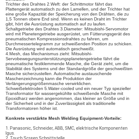
Trichter des Drahtes 2.Weft: der Schrittmotor fährt das
Plattengerät automatisch zu den Lamellen, und der Trichter hat
eine große Kapazität der Speicherung von den Drähten, die zu
1,5 Tonnen obere End sind. Wenn es keinen Draht im Trichter
gibt, hört die Ausrüstung automatisch auf zu laufen.
Schaltgetriebe des Drahtes 3.Diameter: Mitsubishi-Servomotor
wird mit Planetengetriebe ausgerüstet, um Fütterungsgerät des
pneumatischen Kompressionsdrahtes zu fahren, um
Durchmessertelegramm zur schweißenden Position zu schicken.
Die Ausrüstung wird automatisch geschweißt.
4.Mesh, das Mechanismus zieht: Mitsubishi-
Servobewegungsunterstützungsplanetengetriebe fährt die
pneumatische festklemmende Masche, die Gerät zieht, um die
Stabilität des Systems und der Standardgröße der geschweißten
Masche sicherzustellen. Automatische austauschende
Maschenzeichnung kann die Produktion der
Verlängerungsgrößenmasche verwirklichen.
Schweißelektroden 5.Water-cooled und ein neuer Typ spezieller
Transformator für wassergekühlte schweißende Masche mit
Epoxidharz werden angenommen, das kleiner an Größe und in
der Sicherheit und in der Zuverlässigkeit als traditionelle
Transformatoren höher ist.
Konkrete verstärkte Mesh Welding Equipment-Vorteile:
1. Panasonic, Schneider, ABB, SMC, elektrische Komponenten
Igus.
2. Touch Screen Schnittstelle.