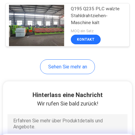
Q195 Q235 PLC walzte
8
Stahldrahtziehen-
kratzendes
Maschine kalt
MOQ:ein Satz
Stahlschweißgerät
KONTAKT
Sehen Sie mehr an
21
Rasiermesserstacheldr
Hinterlass eine Nachricht
Wir rufen Sie bald zurück!