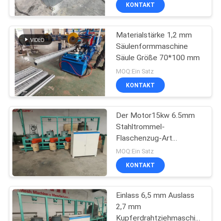
AUSFLUG
KONTAKT
Materialstärke 1,2 mm
QUALITÄTSKONTROLLE
61
Säulenformmaschine
Säule Größe 70*100 mm
Zaunmaschen-
TRETEN
MOQ:Ein Satz
Schweißgerät
SIE
KONTAKT
MIT
Der Motor15kw 6.5mm
UNS
Stahltrommel-
IN
Flaschenzug-Art
27
drahtziehen-Maschinen-
VERBINDUNG
MOQ:Ein Satz
5
Maschenplatten-
KONTAKT
FORDERN
Schweißgerät
Einlass 6,5 mm Auslass
SIE EIN
2,7 mm
ZITAT
Kupferdrahtziehmaschine