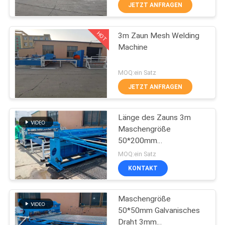
AUSFLUG
JETZT ANFRAGEN
HOT
3m Zaun Mesh Welding
QUALITÄTSKONTROLLE
61
Machine
Zaunmaschen-
TRETEN
MOQ:ein Satz
Schweißgerät
SIE
JETZT ANFRAGEN
MIT
Länge des Zauns 3m
UNS
Maschengröße
IN
50*200mm
27
Zaunmaschine
VERBINDUNG
MOQ:ein Satz
Maschenplatten-
KONTAKT
FORDERN
Schweißgerät
Maschengröße
SIE EIN
50*50mm Galvanisches
ZITAT
Draht 3mm