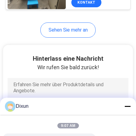
KONTAKT
15
Kettengliedzaun, der
Maschine herstellt
Sehen Sie mehr an
Hinterlass eine Nachricht
Wir rufen Sie bald zurück!
22
Stahldrahtziehenmaschi
Dixun
9:07 AM
9