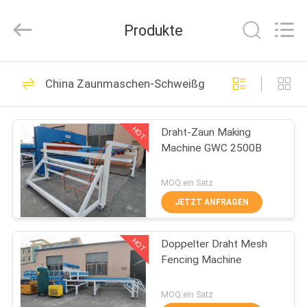
Dixun
Wire
Mesh
Produkte
Products
Co.,
Ltd.
All
HAUS
Rights
101
Reserved.
China Zaunmaschen-Schweißgerät
Draht Mesh Welding
PRODUKTE
Machines
HOT
Draht-Zaun Making
Machine GWC 2500B
VR-
SHOW
MOQ:ein Satz
JETZT ANFRAGEN
70
ÜBER
Verstärkung des
HOT
Doppelter Draht Mesh
UNS
Fencing Machine
MaschenSchweißgeräts
FABRIK-
MOQ:ein Satz