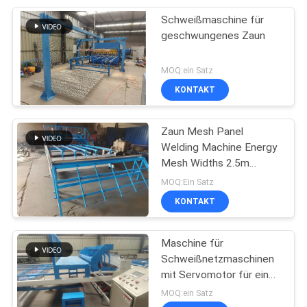
Schweißmaschine für
8
geschwungenes Zaun
kratzendes
MOQ:ein Satz
Stahlschweißgerät
KONTAKT
Zaun Mesh Panel
Welding Machine Energy
Mesh Widths 2.5m
21
leistungsfähig
MOQ:Ein Satz
KONTAKT
Rasiermesserstacheldr
Maschine für
Schweißnetzmaschinen
mit Servomotor für einen
Durchmesser von 3 mm
MOQ:ein Satz