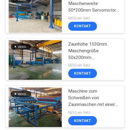
Maschenweite
50*200mm Servomotor
23
3,5kw
MOQ:ein Satz
Zaunmaschinenschweißmasch
Rollenmaschen-
KONTAKT
Schweißgerät
Zaunhöhe 1530mm
Maschengröße
50x200mm
Zaunmaschen
MOQ:ein Satz
Schweißproduktionslinie
KONTAKT
25
geschweißte
Maschine zum
Schweißen von
Maschendrahtmaschine
Zaunmaschen mit einer
Öffnungsgröße von
MOQ:ein Satz
50x200mm und einer
KONTAKT
Zaunhöhe von 2,5m