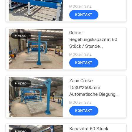
Zaunmaschen
MOQ:ein Satz
Schweißmaschine
KONTAKT
SITEMAP
33
örtlich festgelegte
Online-
PRIVACY
Begehungskapazität 60
Knotenzaunmaschine
POLICY
Stück / Stunde
Maschengröße 50 *
MOQ:ein Satz
200mm Zaunmaschine
KONTAKT
Zaun Größe
23
1530*2500mm
Bau Mesh Welding
Automatische Biegung
Highway Guardrail 3d
MOQ:ein Satz
Machine
Zaun Mesh
KONTAKT
Schweißmaschine
Kapazität 60 Stück