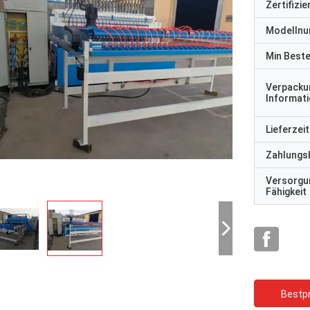
Zertifizi
Modelln
Min Best
Verpacku
Informat
Lieferzeit
Zahlungs
Versorgu
Fähigkeit
Bestpr