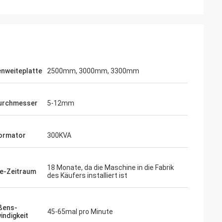
nweiteplatte
2500mm, 3000mm, 3300mm
urchmesser
5-12mm
ormator
300KVA
18 Monate, da die Maschine in die Fabrik
ie-Zeitraum
des Käufers installiert ist
ßens-
45-65mal pro Minute
ndigkeit