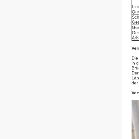
Lin
Que
Sc
Ges
Ge
Ges
Arb
Ver
Die
in 
Brü
Der
Län
der
Ver