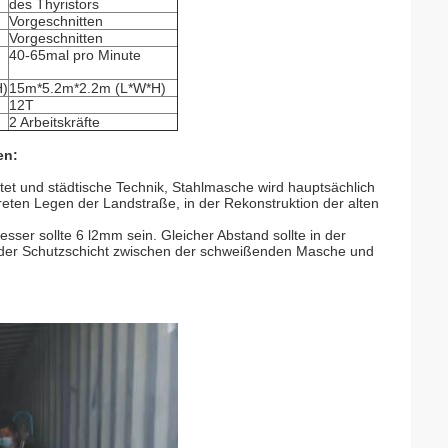
des Thyristors
Vorgeschnitten
Vorgeschnitten
40-65mal pro Minute
H)
15m*5.2m*2.2m (L*W*H)
12T
2 Arbeitskräfte
en:
tet und städtische Technik, Stahlmasche wird hauptsächlich
reten Legen der Landstraße, in der Rekonstruktion der alten
er sollte 6 l2mm sein. Gleicher Abstand sollte in der
 der Schutzschicht zwischen der schweißenden Masche und