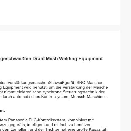
e geschweißten Draht Mesh Welding Equipment
retes VerstärkungsmaschenSchweißgerät, BRC-Maschen-
ng Equipment
wird benutzt, um die Verstärkung der Masche
nt
nimmt elektronische synchrone Steuerungstechnik der
n durch automatisches Kontrollsystem, Mensch-Maschine-
et:
stem Panasonic PLC-Kontrollsystem, kombiniert mit
zeigegeräts, intelligent und einfach zu benützen.
zu den Lamellen, und der Trichter hat eine große Kapazität