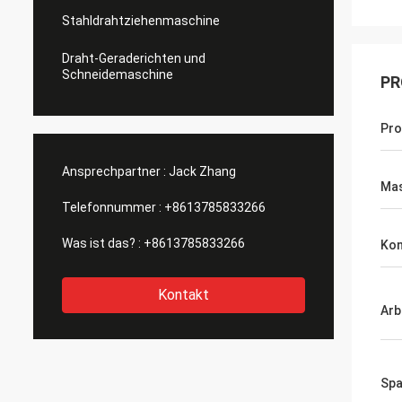
Stahldrahtziehenmaschine
Draht-Geraderichten und
Schneidemaschine
PR
Pr
Ansprechpartner :
Jack Zhang
Mas
Telefonnummer :
+8613785833266
Was ist das? :
+8613785833266
Kon
Kontakt
Arb
Sp