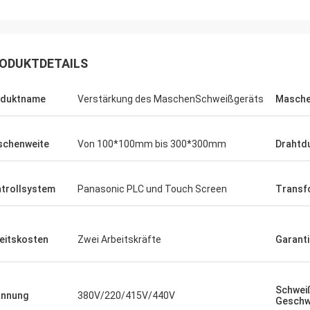
ODUKTDETAILS
oduktname
Verstärkung des MaschenSchweißgeräts
Masche
chenweite
Von 100*100mm bis 300*300mm
Drahtd
trollsystem
Panasonic PLC und Touch Screen
Transf
eitskosten
Zwei Arbeitskräfte
Garant
Schwei
annung
380V/220/415V/440V
Geschwi