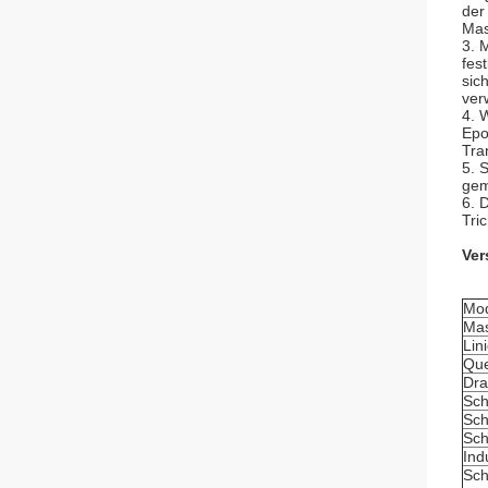
der
Mas
3. 
fes
sic
ver
4. 
Epo
Tra
5. 
gem
6. 
Tric
Ver
Mod
Mas
Lin
Que
Dra
Sch
Sch
Sch
Ind
Sch