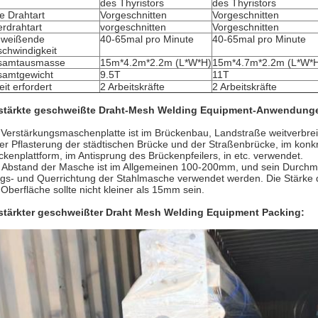
des Thyristors
des Thyristors
ie Drahtart
Vorgeschnitten
Vorgeschnitten
rdrahtart
vorgeschnitten
Vorgeschnitten
hweißende
40-65mal pro Minute
40-65mal pro Minute
chwindigkeit
samtausmasse
15m*4.2m*2.2m (L*W*H)
15m*4.7m*2.2m (L*W*
amtgewicht
9.5T
11T
eit erfordert
2 Arbeitskräfte
2 Arbeitskräfte
stärkte geschweißte Draht-Mesh Welding Equipment-
Anwendung
 Verstärkungsmaschenplatte ist im Brückenbau, Landstraße weitverbrei
der Pflasterung der städtischen Brücke und der Straßenbrücke, im konk
ckenplattform, im Antisprung des Brückenpfeilers, in etc. verwendet.
 Abstand der Masche ist im Allgemeinen 100-200mm, und sein Durchmess
gs- und Querrichtung der Stahlmasche verwendet werden. Die Stärke
 Oberfläche sollte nicht kleiner als 15mm sein.
stärkter geschweißter Draht Mesh Welding Equipment Packing: