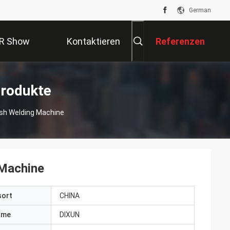
German
R Show
Kontaktieren
Referenzen
Sie Uns
rodukte
sh Welding Machine
 Machine
sort
CHINA
ame
DIXUN