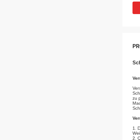
PR
Sc
Ver
Ver
Sch
zu 
Mac
Sch
Ver
1.
Wei
2. 