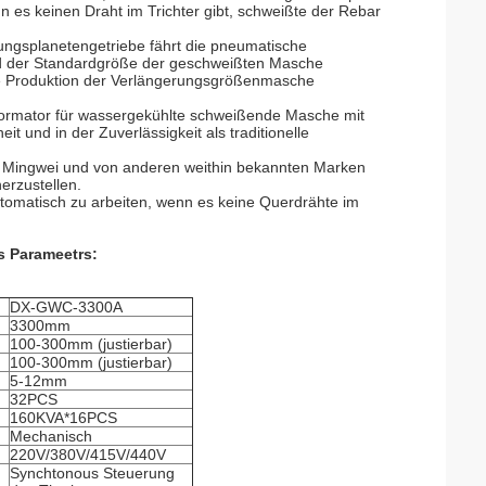
 es keinen Draht im Trichter gibt, schweißte der Rebar
ngsplanetengetriebe fährt die pneumatische
und der Standardgröße der geschweißten Masche
e Produktion der Verlängerungsgrößenmasche
formator für wassergekühlte schweißende Masche mit
 und in der Zuverlässigkeit als traditionelle
n Mingwei und von anderen weithin bekannten Marken
erzustellen.
utomatisch zu arbeiten, wenn es keine Querdrähte im
s Parameetrs:
DX-GWC-3300A
3300mm
)
100-300mm (justierbar)
)
100-300mm (justierbar)
5-12mm
32PCS
160KVA*16PCS
Mechanisch
220V/380V/415V/440V
Synchtonous Steuerung