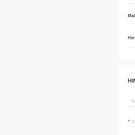
Ma
Her
HI