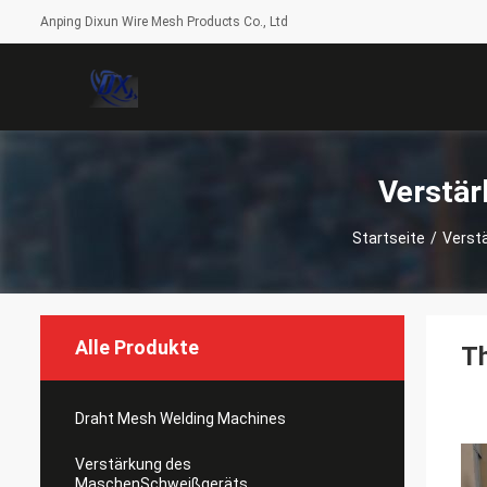
Anping Dixun Wire Mesh Products Co., Ltd
Verstä
Startseite
/
Verst
Alle Produkte
Th
Draht Mesh Welding Machines
Verstärkung des
MaschenSchweißgeräts