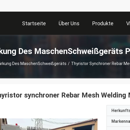
Startseite
Über Uns
Produkte
V
rkung Des MaschenSchweißgeräts P
ärkung Des MaschenSchweißgeräts
/
Thyristor Synchroner Rebar Me
yristor synchroner Rebar Mesh Welding
Herkunft
Markenn