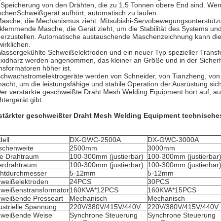
 Speicherung von den Drähten, die zu 1,5 Tonnen obere End sind. Wenn
chenSchweißgerät aufhört, automatisch zu laufen.
Masche, die Mechanismus zieht: Mitsubishi-Servobewegungsunterstützu
tklemmende Masche, die Gerät zieht, um die Stabilität des Systems 
herzustellen. Automatische austauschende Maschenzeichnung kann di
wirklichen.
Wassergekühlte Schweißelektroden und ein neuer Typ spezieller Trans
xidharz werden angenommen, das kleiner an Größe und in der Sicherheit
nsformatoren höher ist.
Schwachstromelektrogeräte werden von Schneider, von Tianzheng, vo
acht, um die leistungsfähige und stabile Operation der Ausrüstung sich
Der
verstärkte geschweißte Draht Mesh Welding Equipment
hört auf, a
htergerät gibt.
stärkter geschweißter Draht Mesh Welding Equipment
technische
ell
DX-GWC-2500A
DX-GWC-3000A
chenweite
2500mm
3000mm
ie Drahtraum
100-300mm (justierbar)
100-300mm (justierbar
rdrahtraum
100-300mm (justierbar)
100-300mm (justierbar
htdurchmesser
5-12mm
5-12mm
weißelektroden
24PCS
30PCS
weißenstransformator
160KVA*12PCS
160KVA*15PCS
weißende Presseart
Mechanisch
Mechanisch
ustrielle Spannung
220V/380V/415V/440V
220V/380V/415V/440V
weißende Weise
Synchrone Steuerung
Synchrone Steuerung