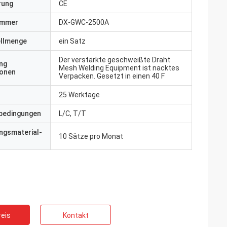
erung
CE
ummer
DX-GWC-2500A
ellmenge
ein Satz
Der verstärkte geschweißte Draht
ng
Mesh Welding Equipment ist nacktes
ionen
Verpacken. Gesetzt in einen 40 F
25 Werktage
bedingungen
L/C, T/T
ngsmaterial-
10 Sätze pro Monat
eis
Kontakt