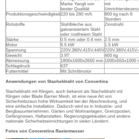
Marke Yangli von
mit
bester Qualität
Umrichtersteuer
Produktionsgeschwindigkeit
220 bis 280 m/h
800 kg nach 8
Stunden
Rohstoffe
Stahlbleche aus
Zinndraht
galvanisiertem Stahl
oder rostfreiem Stahl
Stärke
0.5 mm oder 0.4 mm
2.5 mm
Motor
5.5 kW
1.5 kW
Spannung
220V,380V,415V,440V
220V,380V,415V
Gewicht
3.9T
400 kg
Abmessung
1800x1600x2650 mm
1000x550x1000
Schlagdruck
63T
Futtermittel
Mit Schrittmotor
Anwendungen von Stacheldraht von Concertina
Stacheldraht mit Klingen, auch bekannt als Stacheldraht mit
Klingen oder Blade Barrier Mesh, ist eine neue Art von
Sicherheitszaun.hohe Wirksamkeit bei der Abschreckung, und
eine einfache Installation. Dadurch wird es in Industrie- und
Bergbauunternehmen, Gärten und Wohnanlagen, Grenzposten,
Gefängnissen, Haftanstalten, Regierungsgebäuden,und andere
nationale Sicherheitseinrichtungen in vielen Ländern.
Fotos von Conceretina Rasiermesser