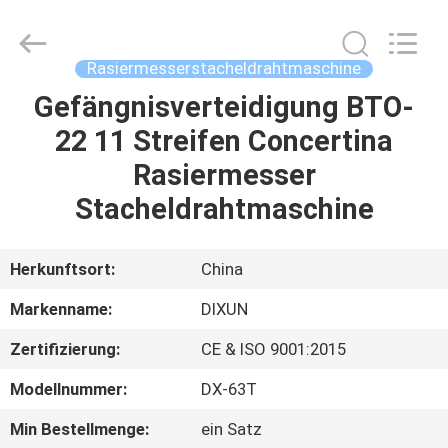
Dixun
Wire
Mesh
Products
Co.,
Rasiermesserstacheldrahtmaschine
Ltd.
All
Gefängnisverteidigung BTO-
HAUS
Rights
Reserved.
22 11 Streifen Concertina
PRODUKTE
Rasiermesser
Stacheldrahtmaschine
VR-
SHOW
Herkunftsort:
China
Markenname:
DIXUN
ÜBER
Zertifizierung:
CE & ISO 9001:2015
UNS
Modellnummer:
DX-63T
FABRIK-
Min Bestellmenge:
ein Satz