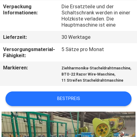
AUSFLUG
Verpackung
Die Ersatzteile und der
Informationen:
Schaltschrank werden in einer
Holzkiste verladen. Die
QUALITÄTSKONTROLLE
Hauptmaschine ist eine
Lieferzeit:
30 Werktage
TRETEN
Versorgungsmaterial-
5 Sätze pro Monat
SIE
Fähigkeit:
MIT
Markieren:
,
Ziehharmonika-Stacheldrahtmaschine
UNS
,
BTO-22 Razor Wire-Maschine
11 Streifen Stacheldrahtmaschine
IN
VERBINDUNG
BESTPREIS
FORDERN
SIE EIN
ZITAT