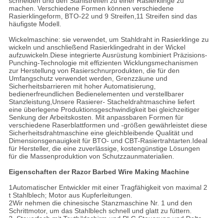
schneiden und den Stahlstreifen zu einer Rasierklinge zu
machen. Verschiedene Formen können verschiedene
Rasierklingeform, BTO-22 und 9 Streifen,11 Streifen sind das
häufigste Modell.
Wickelmaschine: sie verwendet, um Stahldraht in Rasierklinge zu
wickeln und anschließend Rasierklingedraht in der Wickel
aufzuwickeln.Diese integrierte Ausrüstung kombiniert Präzisions-
Punching-Technologie mit effizienten Wicklungsmechanismen
zur Herstellung von Rasierschnurprodukten, die für den
Umfangschutz verwendet werden, Grenzzäune und
Sicherheitsbarrieren mit hoher Automatisierung,
bedienerfreundlichen Bedienelementen und verstellbarer
Stanzleistung,Unsere Rasierer- Stacheldrahtmaschine liefert
eine überlegene Produktionsgeschwindigkeit bei gleichzeitiger
Senkung der Arbeitskosten. Mit anpassbaren Formen für
verschiedene Raserblattformen und -größen gewährleistet diese
Sicherheitsdrahtmaschine eine gleichbleibende Qualität und
Dimensionsgenauigkeit für BTO- und CBT-Rasiertrahtarten.Ideal
für Hersteller, die eine zuverlässige, kostengünstige Lösungen
für die Massenproduktion von Schutzzaunmaterialien.
Eigenschaften der Razor Barbed Wire Making Machine
1Automatischer Entwickler mit einer Tragfähigkeit von maximal 2
t Stahlblech; Motor aus Kupferleitungen.
2Wir nehmen die chinesische Stanzmaschine Nr. 1 und den
Schrittmotor, um das Stahlblech schnell und glatt zu füttern.