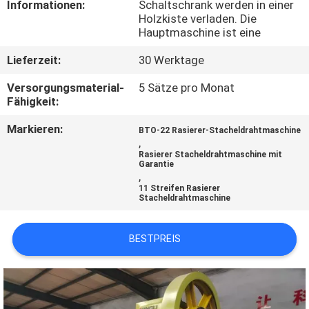
Informationen:
Schaltschrank werden in einer
AUSFLUG
Holzkiste verladen. Die
Hauptmaschine ist eine
QUALITÄTSKONTROLLE
Lieferzeit:
30 Werktage
Versorgungsmaterial-
5 Sätze pro Monat
TRETEN
Fähigkeit:
SIE
Markieren:
BTO-22 Rasierer-Stacheldrahtmaschine
MIT
,
Rasierer Stacheldrahtmaschine mit
UNS
Garantie
,
IN
11 Streifen Rasierer
Stacheldrahtmaschine
VERBINDUNG
BESTPREIS
FORDERN
SIE EIN
ZITAT