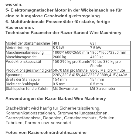
wickeln.
5- Elektromagnetischer Motor in der Wickelmaschine für
eine reibungslose Geschwindigkeitsregelung.
6- Multifunktionale Pressenräder für starke, fertige
Rasierschnur.
Technische Parameter der Razor Barbed Wire Machinery
Modell der Stanzmaschine
40T
63T
Motorleistung
5.5 kW
7.5 kW
Maschinenabmessung
1800*1600*2650 mm
1800*1600*2350 mm
Maschinengewicht
2600 kg
4100 kg
Produktionskapazität
150-290 kg pro Stunde
190 bis 330 kg pro
Stunde
Produktionsgeschwindigkeit
50-70 Mal pro Minute
60-80 Mal pro Minute
Spannung
220V,380V,415V,440V
220V,380V,415V,440V
Breite der Stahlspule
154 mm
154 mm
Dicke der Stahlspule
0.5 mm
0.5 mm
Stahlspulen für die Zufuhr
Mit Servomotor
Mit Servomotor
Anwendungen der Razor Barbed Wire Machinery
Stacheldraht wird häufig für Sicherheitsisolierung,
Kommunikationsstationen, Stromverteilungsstationen,
Grenzgefängnisse, Deponien, Gemeindeschutz, Schulen,
Fabriken, Farmen usw. verwendet.
Fotos von Rasierschnürdrahtmaschine