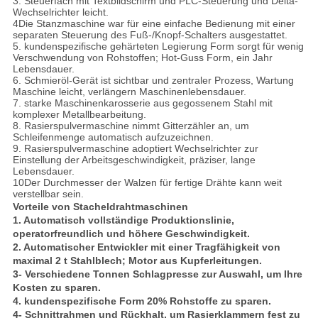
3. Steuerfach mit Textbildschirm und PLC-Steuerung und Delta-
Wechselrichter leicht.
4Die Stanzmaschine war für eine einfache Bedienung mit einer
separaten Steuerung des Fuß-/Knopf-Schalters ausgestattet.
5. kundenspezifische gehärteten Legierung Form sorgt für wenig
Verschwendung von Rohstoffen; Hot-Guss Form, ein Jahr
Lebensdauer.
6. Schmieröl-Gerät ist sichtbar und zentraler Prozess, Wartung
Maschine leicht, verlängern Maschinenlebensdauer.
7. starke Maschinenkarosserie aus gegossenem Stahl mit
komplexer Metallbearbeitung.
8. Rasierspulvermaschine nimmt Gitterzähler an, um
Schleifenmenge automatisch aufzuzeichnen.
9. Rasierspulvermaschine adoptiert Wechselrichter zur
Einstellung der Arbeitsgeschwindigkeit, präziser, lange
Lebensdauer.
10Der Durchmesser der Walzen für fertige Drähte kann weit
verstellbar sein.
Vorteile von Stacheldrahtmaschinen
1. Automatisch vollständige Produktionslinie,
operatorfreundlich und höhere Geschwindigkeit.
2. Automatischer Entwickler mit einer Tragfähigkeit von
maximal 2 t Stahlblech; Motor aus Kupferleitungen.
3- Verschiedene Tonnen Schlagpresse zur Auswahl, um Ihre
Kosten zu sparen.
4. kundenspezifische Form 20% Rohstoffe zu sparen.
4- Schnittrahmen und Rückhalt, um Rasierklammern fest zu