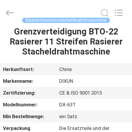
Dixun
Wire
Mesh
Products
Co.,
Rasiermesserstacheldrahtmaschine
Ltd.
All
Grenzverteidigung BTO-22
HAUS
Rights
Reserved.
Rasierer 11 Streifen Rasierer
PRODUKTE
Stacheldrahtmaschine
VR-
Herkunftsort:
China
SHOW
Markenname:
DIXUN
Zertifizierung:
CE & ISO 9001:2015
ÜBER
Modellnummer:
DX-63T
UNS
Min Bestellmenge:
ein Satz
FABRIK-
Verpackung
Die Ersatzteile und der