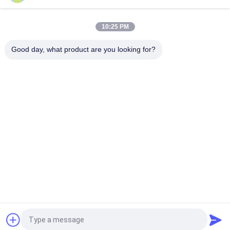
Schlag Druck 63T BTO-22 11 Streifen
Rasierschnurmachmaschine
10:25 PM
Produktionsgeschwindigkeit 220-280 m/h 9 Streifen BTO-22
Razor Stacheldrahtmaschine
Good day, what product are you looking for?
Beliebte Kategorien
Alle
Draht Mesh Welding 
Verstärkung Des 
Machines
MaschenSchweißgeräts
Zaunmaschen-
Maschenplatten-
Schweißgerät
Schweißgerät
Örtlich Festgelegte 
Bau Mesh Welding 
Knotenzaunmaschine
Machine
Rollenmaschen-
Geschweißte 
Schweißgerät
Maschendrahtmaschine
Fordern Sie ein Angebot