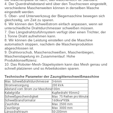
4. Der Querdrahtabstand wird über den Touchscreen eingestellt,
verschiedene Maschenweiten können in derselben Masche
eingestellt werden.
5. Ober- und Unterwerkzeug der Biegemaschine bewegen sich
gleichzeitig, um Zeit zu sparen.
6. Wir können den Schweißstrom einfach anpassen, wenn wir
unterschiedliche Drahtdurchmesser schweißen müssen.
7. Das Längsdrahtzuführsystem verfügt über einen Trichter, der
1 Tonne Draht aufnehmen kann.
8. Wir können die Leistung einstellen und die Maschine
automatisch stoppen, nachdem die Maschenproduktion
abgeschlossen ist.
9. Drahtvorschub, Maschenschweißen, Maschenbiegen,
Maschenstapelung im Zusammenlauf. Hohe
Produktionseffizienz.
10. Das Roboter-Mesh-Stapelsystem kann das Mesh genau und
schnell platzieren und so Arbeitskosten sparen.
Technische Parameter der Zaungitterschweißmaschine
Max. Schweißdrahtdurchmesser
3-6mm
Stromversorgung
200 kVA
Abstand vom Strom zur Maschine
100m
Kabelgröße
Kupferdraht 95mm2
Schweißgeschwindigkeit
Max. 75 Reihen pro Minute
Schweißtransformator
160kva*9Stk
Zaunhöhe
Max. 2500 mm
Zaunlänge
Max. 3000 mm
Längsdrahtraum
50-200mm