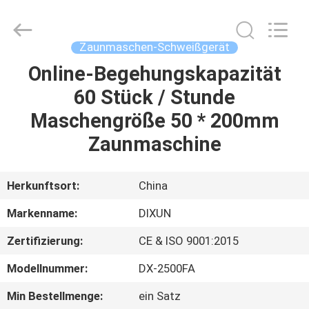
Dixun
Wire
Mesh
Products
Co.,
Zaunmaschen-Schweißgerät
Ltd.
All
Online-Begehungskapazität
HAUS
Rights
Reserved.
60 Stück / Stunde
PRODUKTE
Maschengröße 50 * 200mm
Zaunmaschine
VR-
SHOW
Herkunftsort:
China
Markenname:
DIXUN
ÜBER
Zertifizierung:
CE & ISO 9001:2015
UNS
Modellnummer:
DX-2500FA
FABRIK-
Min Bestellmenge:
ein Satz