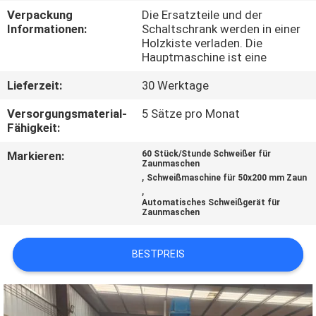
AUSFLUG
Verpackung
Die Ersatzteile und der
Informationen:
Schaltschrank werden in einer
Holzkiste verladen. Die
QUALITÄTSKONTROLLE
Hauptmaschine ist eine
Lieferzeit:
30 Werktage
TRETEN
Versorgungsmaterial-
5 Sätze pro Monat
SIE
Fähigkeit:
MIT
Markieren:
60 Stück/Stunde Schweißer für
Zaunmaschen
UNS
,
Schweißmaschine für 50x200 mm Zaun
,
IN
Automatisches Schweißgerät für
Zaunmaschen
VERBINDUNG
BESTPREIS
FORDERN
SIE EIN
ZITAT