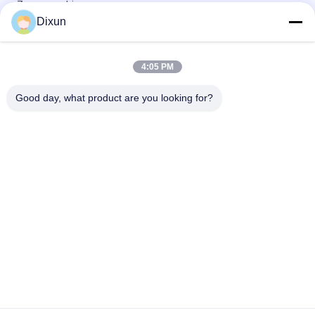
Zaunmaschine
Dixun
Maschengröße 50*50mm Galvanisches Draht 3mm
Zaunmaschen Schweißmaschine
4:05 PM
Online-Begehungskapazität 60 Stück / Stunde Maschengröße
50 * 200mm Zaunmaschine
Good day, what product are you looking for?
Beliebte Kategorien
Alle
Draht Mesh Welding 
Verstärkung Des 
Machines
MaschenSchweißgeräts
Zaunmaschen-
Maschenplatten-
Schweißgerät
Schweißgerät
Örtlich Festgelegte 
Bau Mesh Welding 
Knotenzaunmaschine
Machine
Rollenmaschen-
Geschweißte 
Schweißgerät
Maschendrahtmaschine