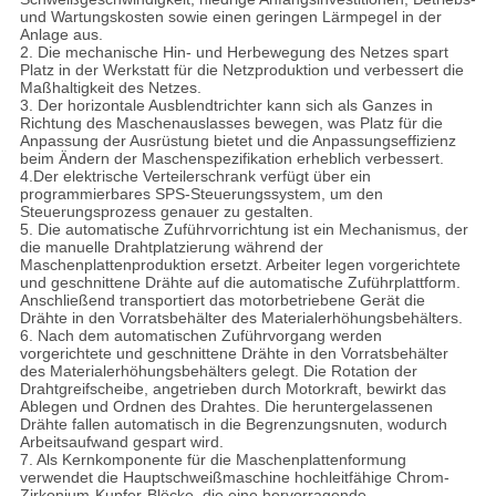
und Wartungskosten sowie einen geringen Lärmpegel in der
Anlage aus.
2. Die mechanische Hin- und Herbewegung des Netzes spart
Platz in der Werkstatt für die Netzproduktion und verbessert die
Maßhaltigkeit des Netzes.
3. Der horizontale Ausblendtrichter kann sich als Ganzes in
Richtung des Maschenauslasses bewegen, was Platz für die
Anpassung der Ausrüstung bietet und die Anpassungseffizienz
beim Ändern der Maschenspezifikation erheblich verbessert.
4.Der elektrische Verteilerschrank verfügt über ein
programmierbares SPS-Steuerungssystem, um den
Steuerungsprozess genauer zu gestalten.
5. Die automatische Zuführvorrichtung ist ein Mechanismus, der
die manuelle Drahtplatzierung während der
Maschenplattenproduktion ersetzt. Arbeiter legen vorgerichtete
und geschnittene Drähte auf die automatische Zuführplattform.
Anschließend transportiert das motorbetriebene Gerät die
Drähte in den Vorratsbehälter des Materialerhöhungsbehälters.
6. Nach dem automatischen Zuführvorgang werden
vorgerichtete und geschnittene Drähte in den Vorratsbehälter
des Materialerhöhungsbehälters gelegt. Die Rotation der
Drahtgreifscheibe, angetrieben durch Motorkraft, bewirkt das
Ablegen und Ordnen des Drahtes. Die heruntergelassenen
Drähte fallen automatisch in die Begrenzungsnuten, wodurch
Arbeitsaufwand gespart wird.
7. Als Kernkomponente für die Maschenplattenformung
verwendet die Hauptschweißmaschine hochleitfähige Chrom-
Zirkonium-Kupfer-Blöcke, die eine hervorragende