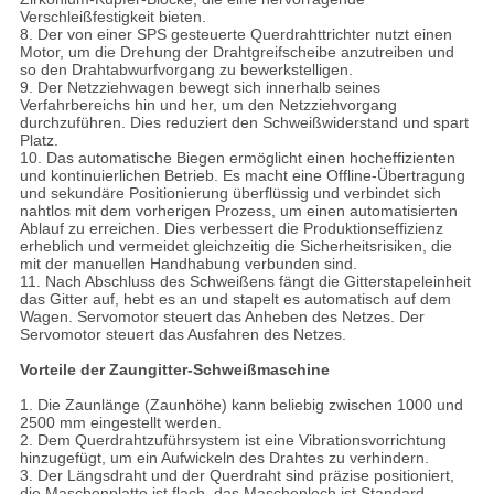
Verschleißfestigkeit bieten.
8. Der von einer SPS gesteuerte Querdrahttrichter nutzt einen
Motor, um die Drehung der Drahtgreifscheibe anzutreiben und
so den Drahtabwurfvorgang zu bewerkstelligen.
9. Der Netzziehwagen bewegt sich innerhalb seines
Verfahrbereichs hin und her, um den Netzziehvorgang
durchzuführen. Dies reduziert den Schweißwiderstand und spart
Platz.
10. Das automatische Biegen ermöglicht einen hocheffizienten
und kontinuierlichen Betrieb. Es macht eine Offline-Übertragung
und sekundäre Positionierung überflüssig und verbindet sich
nahtlos mit dem vorherigen Prozess, um einen automatisierten
Ablauf zu erreichen. Dies verbessert die Produktionseffizienz
erheblich und vermeidet gleichzeitig die Sicherheitsrisiken, die
mit der manuellen Handhabung verbunden sind.
11. Nach Abschluss des Schweißens fängt die Gitterstapeleinheit
das Gitter auf, hebt es an und stapelt es automatisch auf dem
Wagen. Servomotor steuert das Anheben des Netzes. Der
Servomotor steuert das Ausfahren des Netzes.
Vorteile der Zaungitter-Schweißmaschine
1. Die Zaunlänge (Zaunhöhe) kann beliebig zwischen 1000 und
2500 mm eingestellt werden.
2. Dem Querdrahtzuführsystem ist eine Vibrationsvorrichtung
hinzugefügt, um ein Aufwickeln des Drahtes zu verhindern.
3. Der Längsdraht und der Querdraht sind präzise positioniert,
die Maschenplatte ist flach, das Maschenloch ist Standard.