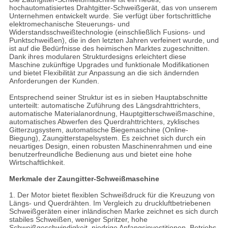
hochautomatisiertes Drahtgitter-Schweißgerät, das von unserem
Unternehmen entwickelt wurde. Sie verfügt über fortschrittliche
elektromechanische Steuerungs- und
Widerstandsschweißtechnologie (einschließlich Fusions- und
Punktschweißen), die in den letzten Jahren verfeinert wurde, und
ist auf die Bedürfnisse des heimischen Marktes zugeschnitten.
Dank ihres modularen Strukturdesigns erleichtert diese
Maschine zukünftige Upgrades und funktionale Modifikationen
und bietet Flexibilität zur Anpassung an die sich ändernden
Anforderungen der Kunden.
Entsprechend seiner Struktur ist es in sieben Hauptabschnitte
unterteilt: automatische Zuführung des Längsdrahttrichters,
automatische Materialanordnung, Hauptgitterschweißmaschine,
automatisches Abwerfen des Querdrahttrichters, zyklisches
Gitterzugsystem, automatische Biegemaschine (Online-
Biegung), Zaungitterstapelsystem. Es zeichnet sich durch ein
neuartiges Design, einen robusten Maschinenrahmen und eine
benutzerfreundliche Bedienung aus und bietet eine hohe
Wirtschaftlichkeit.
Merkmale der Zaungitter-Schweißmaschine
1. Der Motor bietet flexiblen Schweißdruck für die Kreuzung von
Längs- und Querdrähten. Im Vergleich zu druckluftbetriebenen
Schweißgeräten einer inländischen Marke zeichnet es sich durch
stabiles Schweißen, weniger Spritzer, hohe
Schweißgeschwindigkeit, niedrige Anfangsinvestitionen, Betriebs-