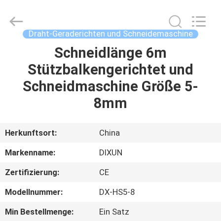
Dixun
Wire
Mesh
Products
Co.,
Draht-Geraderichten und Schneidemaschine
Ltd.
All
Schneidlänge 6m
HAUS
Rights
Reserved.
Stützbalkengerichtet und
PRODUKTE
Schneidmaschine Größe 5-
8mm
VR-
SHOW
Herkunftsort:
China
Markenname:
DIXUN
ÜBER
Zertifizierung:
CE
UNS
Modellnummer:
DX-HS5-8
FABRIK-
Min Bestellmenge:
Ein Satz