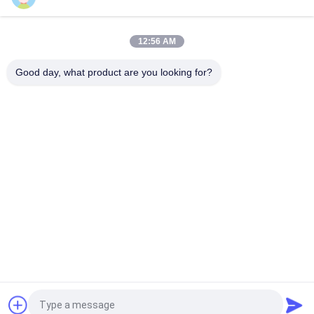
3-6mm Stahl- Draht, der Schneidemaschine
Hochgeschwindigkeits-120m/Min geraderichtet
12:56 AM
Schneidlänge 6m Stützbalkengerichtet und Schneidmaschine
Größe 5-8mm
Good day, what product are you looking for?
Beliebte Kategorien
Alle
Draht Mesh Welding 
Verstärkung Des 
Machines
MaschenSchweißgeräts
Zaunmaschen-
Maschenplatten-
Schweißgerät
Schweißgerät
Örtlich Festgelegte 
Bau Mesh Welding 
Knotenzaunmaschine
Machine
Rollenmaschen-
Geschweißte 
Schweißgerät
Maschendrahtmaschine
Fordern Sie ein Angebot