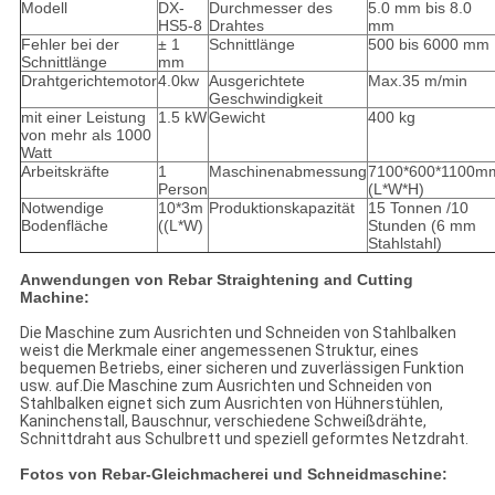
Modell
DX-
Durchmesser des
5.0 mm bis 8.0
HS5-8
Drahtes
mm
Fehler bei der
± 1
Schnittlänge
500 bis 6000 mm
Schnittlänge
mm
Drahtgerichtemotor
4.0kw
Ausgerichtete
Max.35 m/min
Geschwindigkeit
mit einer Leistung
1.5 kW
Gewicht
400 kg
von mehr als 1000
Watt
Arbeitskräfte
1
Maschinenabmessung
7100*600*1100m
Person
(L*W*H)
Notwendige
10*3m
Produktionskapazität
15 Tonnen /10
Bodenfläche
((L*W)
Stunden (6 mm
Stahlstahl)
Anwendungen von Rebar Straightening and Cutting
Machine:
Die Maschine zum Ausrichten und Schneiden von Stahlbalken
weist die Merkmale einer angemessenen Struktur, eines
bequemen Betriebs, einer sicheren und zuverlässigen Funktion
usw. auf.Die Maschine zum Ausrichten und Schneiden von
Stahlbalken eignet sich zum Ausrichten von Hühnerstühlen,
Kaninchenstall, Bauschnur, verschiedene Schweißdrähte,
Schnittdraht aus Schulbrett und speziell geformtes Netzdraht.
Fotos von Rebar-Gleichmacherei und Schneidmaschine: