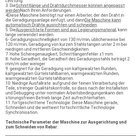
Leistung.
3. Die
Schnittlänge und Drahtdurchmesser können angepasst
werden
Nach Ihren Anforderungen.
4Diese Maschine benötigt nur einen Arbeiter, der den Draht in
die Geradigungsanlage einfügt, und dann
Die Maschine kann
automatisch Drähte ausrichten und schneiden
.
5. Die
Ausgerichtete Formen sind aus Legierungsmaterial
, kann
lange verwendet werden.
6- Geradigungsschnelligkeit von 130 m/min, üblicherweise bei
120 m/min, Geradigung von kurzen Stahlstangen unter 2 m bei
niedrigen und mittleren Geschwindigkeiten.
7. Hohe Scheregenauigkeit, Schnittlängenfehler ±1 mm.
8- hohe Geradheit, die Geradheit des Geradungsstahls beträgt 2
mm/m oder weniger.
9. geeignet für die Geradigung von kaltgewalzten Runden,
kaltgewalzten Gürtelstahlbarren, warmgewalzten Runden,
warmgewalzten Gürtelstahlbarren.
10. Niedrige Ausfallrate: aufgrund der feinen Verarbeitung der
Teile, strenger Qualitätskontrolle, so dass nach der Installation
und Debugging unter normalen Arbeitsbedingungenkann den
störungsfreien Betrieb lange Zeit aufrechterhalten.
11. fortgeschrittene Technologie: Diese Maschine gerade,
Schneiden und die weltweit fortschrittliche Technologie
Synchronisation.
Technische Parameter der Maschine zur Ausgerichtung und
zum Schneiden von Rebar: