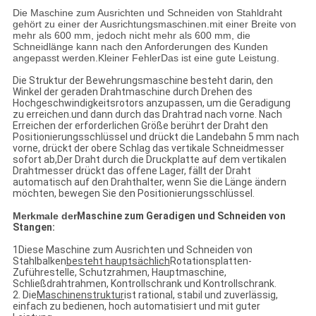
Die Maschine zum Ausrichten und Schneiden von Stahldraht
gehört zu einer der Ausrichtungsmaschinen.mit einer Breite von
mehr als 600 mm, jedoch nicht mehr als 600 mm, die
Schneidlänge kann nach den Anforderungen des Kunden
angepasst werden.Kleiner FehlerDas ist eine gute Leistung.
Die Struktur der Bewehrungsmaschine besteht darin, den
Winkel der geraden Drahtmaschine durch Drehen des
Hochgeschwindigkeitsrotors anzupassen, um die Geradigung
zu erreichen.und dann durch das Drahtrad nach vorne. Nach
Erreichen der erforderlichen Größe berührt der Draht den
Positionierungsschlüssel und drückt die Landebahn 5 mm nach
vorne, drückt der obere Schlag das vertikale Schneidmesser
sofort ab,Der Draht durch die Druckplatte auf dem vertikalen
Drahtmesser drückt das offene Lager, fällt der Draht
automatisch auf den Drahthalter, wenn Sie die Länge ändern
möchten, bewegen Sie den Positionierungsschlüssel.
Merkmale der
Maschine zum Geradigen und Schneiden von
Stangen:
1Diese Maschine zum Ausrichten und Schneiden von
Stahlbalken
besteht hauptsächlich
Rotationsplatten-
Zuführestelle, Schutzrahmen, Hauptmaschine,
Schließdrahtrahmen, Kontrollschrank und Kontrollschrank.
2. Die
Maschinenstruktur
ist rational, stabil und zuverlässig,
einfach zu bedienen, hoch automatisiert und mit guter