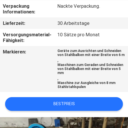
AUSFLUG
Verpackung
Nackte Verpackung.
Informationen:
QUALITÄTSKONTROLLE
Lieferzeit:
30 Arbeitstage
Versorgungsmaterial-
10 Sätze pro Monat
TRETEN
Fähigkeit:
SIE
Markieren:
Geräte zum Ausrichten und Schneiden
von Stahlbalken mit einer Breite von 6 m
MIT
,
Maschinen zum Geraden und Schneiden
UNS
von Stahlbalken mit einer Breite von 5
mm
IN
,
Maschine zur Ausgleiche von 8 mm
VERBINDUNG
Stahlstahlspulen
BESTPREIS
FORDERN
SIE EIN
ZITAT