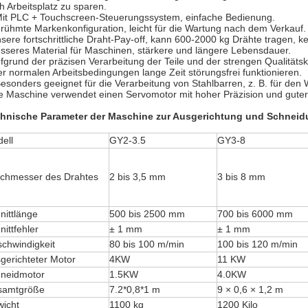
h Arbeitsplatz zu sparen.
Mit PLC + Touchscreen-Steuerungssystem, einfache Bedienung.
rühmte Markenkonfiguration, leicht für die Wartung nach dem Verkauf.
sere fortschrittliche Draht-Pay-off, kann 600-2000 kg Drähte tragen, k
sseres Material für Maschinen, stärkere und längere Lebensdauer.
fgrund der präzisen Verarbeitung der Teile und der strengen Qualitätsk
er normalen Arbeitsbedingungen lange Zeit störungsfrei funktionieren.
Besonders geeignet für die Verarbeitung von Stahlbarren, z. B. für 
e Maschine verwendet einen Servomotor mit hoher Präzision und guter S
hnische Parameter der Maschine zur Ausgerichtung und Schneid
ell
GY2-3.5
GY3-8
chmesser des Drahtes
2 bis 3,5 mm
3 bis 8 mm
nittlänge
500 bis 2500 mm
700 bis 6000 mm
nittfehler
± 1 mm
± 1 mm
chwindigkeit
80 bis 100 m/min
100 bis 120 m/min
gerichteter Motor
4
KW
11 KW
neidmotor
1.5
KW
4.0
KW
samtgröße
7.2*0,8*1 m
9 × 0,6 × 1,2 m
icht
1100 kg
1200 Kilo