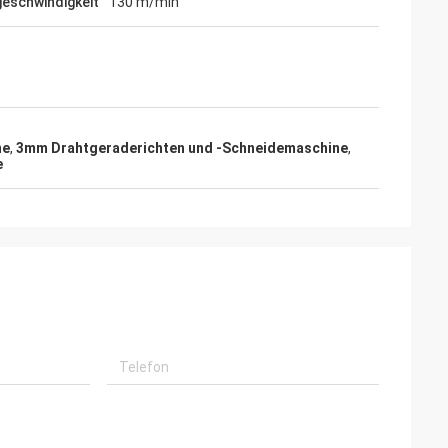
eschwindigkeit
130 m/min
ne
,
3mm Drahtgeraderichten und -Schneidemaschine
,
e