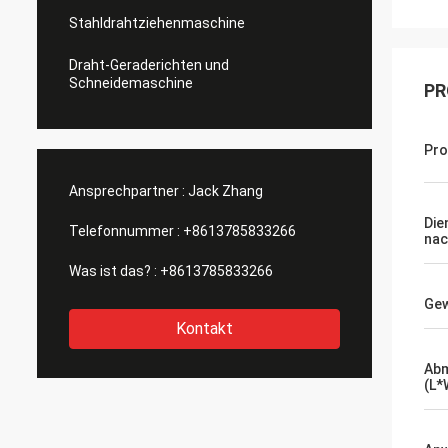
Stahldrahtziehenmaschine
Draht-Geraderichten und
Schneidemaschine
PR
Pro
Ansprechpartner :
Jack Zhang
Die
Telefonnummer :
+8613785833266
nac
Was ist das? :
+8613785833266
Gew
Kontakt
Ab
(L*