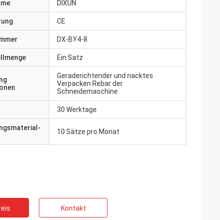
ame
DIXUN
erung
CE
ummer
DX-BY4-8
ellmenge
Ein Satz
Geraderichtender und nacktes
ng
Verpacken Rebar der
ionen
Schneidemaschine.
30 Werktage
ngsmaterial-
10 Sätze pro Monat
eis
Kontakt