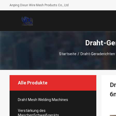
Anping Dixun Wire Mesh Products Co., Ltd
Draht-Ge
Startseite
/
Draht-Geraderichten
Alle Produkte
D
6
Draht Mesh Welding Machines
Verstärkung des
MaschenSchweißgeräts