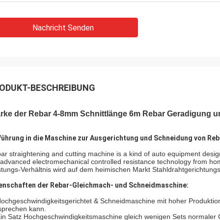
Nachricht Senden
ODUKT-BESCHREIBUNG
ärke der Rebar 4-8mm Schnittlänge 6m Rebar Geradigung 
führung in die Maschine zur Ausgerichtung und Schneidung von Reb
ar straightening and cutting machine is a kind of auto equipment des
 advanced electromechanical controlled resistance technology from h
stungs-Verhältnis wird auf dem heimischen Markt Stahldrahtgerichtungs-
enschaften der Rebar-Gleichmach- und Schneidmaschine:
Hochgeschwindigkeitsgerichtet & Schneidmaschine mit hoher Produktio
sprechen kann.
Ein Satz Hochgeschwindigkeitsmaschine gleich wenigen Sets normaler 