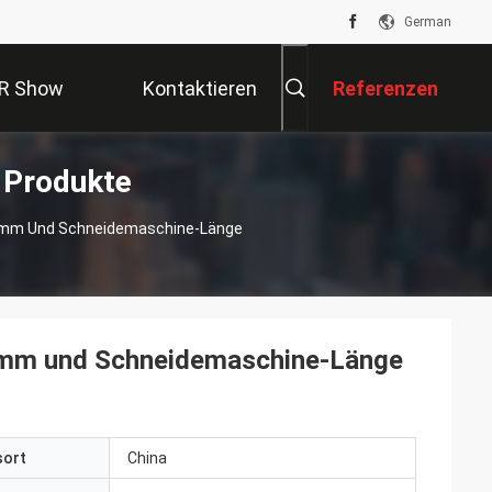
German
R Show
Kontaktieren
Referenzen
 Produkte
Sie Uns
-8mm Und Schneidemaschine-Länge
-8mm und Schneidemaschine-Länge
sort
China