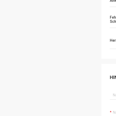
An
Feh
Sch
Her
HI