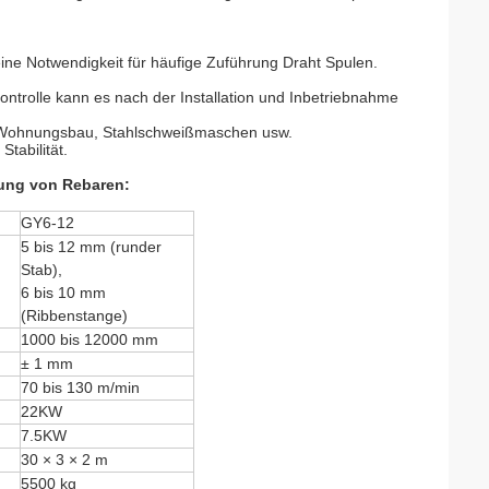
eine Notwendigkeit für häufige Zuführung Draht Spulen.
ontrolle kann es nach der Installation und Inbetriebnahme
den Wohnungsbau, Stahlschweißmaschen usw.
tabilität.
ung von Rebaren:
GY6-12
5 bis 12 mm (runder
Stab),
6 bis 10 mm
(Ribbenstange)
1000 bis 12000 mm
± 1 mm
70 bis 130 m/min
22
KW
7.5
KW
30 × 3 × 2 m
5500 kg