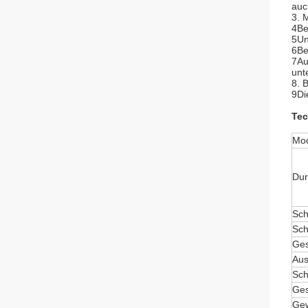
auc
3. 
4Be
5Un
6Be
7Au
unt
8. 
9Di
Tec
Mod
Dur
Sch
Sch
Ges
Aus
Sch
Ge
Gew