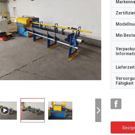
Markenn
Zertifizi
Modelln
Min Best
Verpacku
Informat
Lieferzeit
Versorgu
Fähigkeit
Bestpr