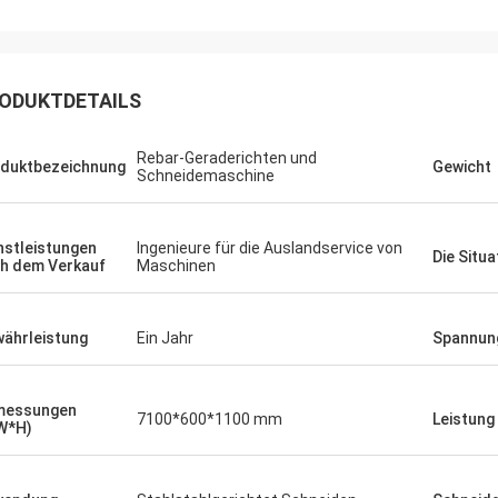
ODUKTDETAILS
Rebar-Geraderichten und
duktbezeichnung
Gewicht
Schneidemaschine
nstleistungen
Ingenieure für die Auslandservice von
Die Situa
h dem Verkauf
Maschinen
ährleistung
Ein Jahr
Spannun
messungen
7100*600*1100 mm
Leistung
W*H)