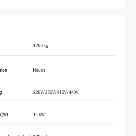
1200 kg
tion
Neues
g
220V/380V/415V/440V
 ((W)
11 kW