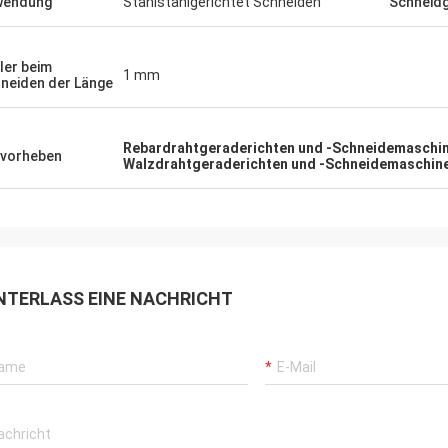
wendung
Stahlstahlgerichtet Schneiden
Schneidg
ler beim
1 mm
neiden der Länge
Rebardrahtgeraderichten und -Schneidemaschi
vorheben
Walzdrahtgeraderichten und -Schneidemaschin
NTERLASS EINE NACHRICHT