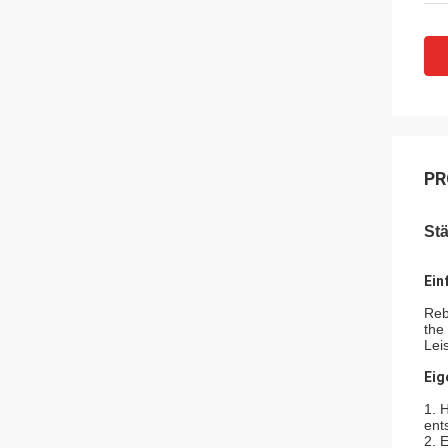
PR
St
Ein
Reb
the
Lei
Eig
1. 
ent
2. 