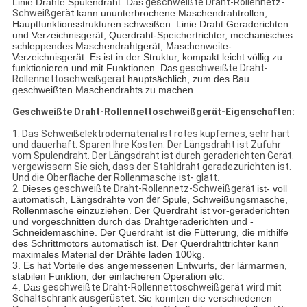
Linie Drähte Spulendraht. Das
geschweißte Draht-Rollennetz-
Schweißgerät
kann ununterbrochene Maschendrahtrollen,
Hauptfunktionsstrukturen schweißen: Linie Draht Geraderichten
und Verzeichnisgerät, Querdraht-Speichertrichter, mechanisches
schleppendes Maschendrahtgerät, Maschenweite-
Verzeichnisgerät. Es ist in der Struktur, kompakt leicht völlig zu
funktionieren und mit Funktionen. Das
geschweißte Draht-
Rollennettoschweißgerät
hauptsächlich, zum des Bau
geschweißten Maschendrahts zu machen.
Geschweißte Draht-Rollennettoschweißgerät-Eigenschaften:
1. Das Schweißelektrodematerial ist rotes kupfernes, sehr hart
und dauerhaft. Sparen Ihre Kosten. Der Längsdraht ist Zufuhr
vom Spulendraht. Der Längsdraht ist durch geraderichten Gerät.
vergewissern Sie sich, dass der Stahldraht geradezurichten ist.
Und die Oberfläche der Rollenmasche ist- glatt.
2.
Dieses
geschweißte Draht-Rollennetz-Schweißgerät
ist- voll
automatisch, Längsdrähte von
der
Spule, Schweißungsmasche,
Rollenmasche einzuziehen. Der Querdraht ist vor-geraderichten
und vorgeschnitten durch das Drahtgeraderichten und -
Schneidemaschine. Der Querdraht ist die Fütterung, die mithilfe
des Schrittmotors automatisch ist. Der Querdrahttrichter kann
maximales Material der Drähte laden 100kg.
3. Es hat Vorteile des angemessenen Entwurfs, der lärmarmen,
stabilen Funktion, der einfacheren Operation etc.
4. Das
geschweißte Draht-Rollennettoschweißgerät wird mit
Schaltschrank ausgerüstet.
Sie konnten die verschiedenen