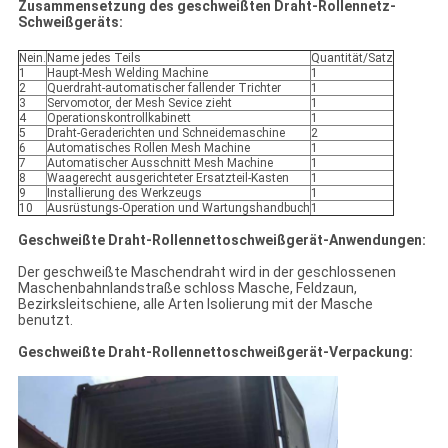
Zusammensetzung des geschweißten Draht-Rollennetz-
Schweißgeräts:
Nein.
Name jedes Teils
Quantität/Satz
1
Haupt-Mesh Welding Machine
1
2
Querdraht-automatischer fallender Trichter
1
3
Servomotor, der Mesh Sevice zieht
1
4
Operationskontrollkabinett
1
5
Draht-Geraderichten und Schneidemaschine
2
6
Automatisches Rollen Mesh Machine
1
7
Automatischer Ausschnitt Mesh Machine
1
8
Waagerecht ausgerichteter Ersatzteil-Kasten
1
9
Installierung des Werkzeugs
1
10
Ausrüstungs-Operation und Wartungshandbuch
1
Geschweißte Draht-Rollennettoschweißgerät-Anwendungen:
Der geschweißte Maschendraht wird in der geschlossenen
Maschenbahnlandstraße schloss Masche, Feldzaun,
Bezirksleitschiene, alle Arten Isolierung mit der Masche
benutzt.
Geschweißte Draht-Rollennettoschweißgerät-Verpackung: