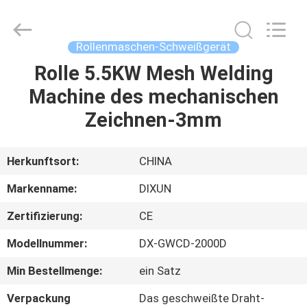
Dixun
Wire
Mesh
Products
Co.,
Rollenmaschen-Schweißgerät
Ltd.
All
Rolle 5.5KW Mesh Welding
HAUS
Rights
Reserved.
Machine des mechanischen
PRODUKTE
Zeichnen-3mm
VR-
Herkunftsort:
CHINA
SHOW
Markenname:
DIXUN
Zertifizierung:
CE
ÜBER
Modellnummer:
DX-GWCD-2000D
UNS
Min Bestellmenge:
ein Satz
FABRIK-
Verpackung
Das geschweißte Draht-