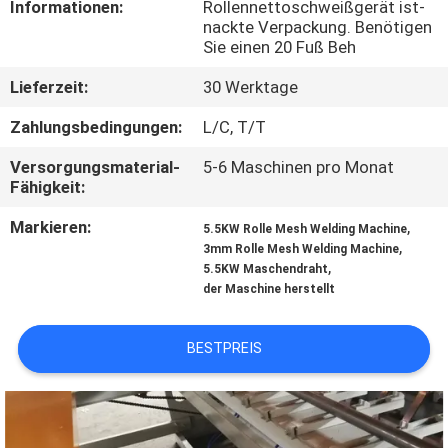
Informationen:
Rollennettoschweißgerät ist-
AUSFLUG
nackte Verpackung. Benötigen
Sie einen 20 Fuß Beh
QUALITÄTSKONTROLLE
Lieferzeit:
30 Werktage
Zahlungsbedingungen:
L/C, T/T
TRETEN
Versorgungsmaterial-
5-6 Maschinen pro Monat
SIE
Fähigkeit:
MIT
Markieren:
,
5.5KW Rolle Mesh Welding Machine
UNS
,
3mm Rolle Mesh Welding Machine
,
5.5KW Maschendraht
IN
der Maschine herstellt
VERBINDUNG
BESTPREIS
FORDERN
SIE EIN
ZITAT