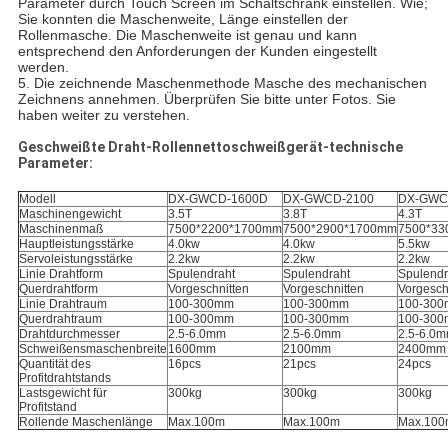
Parameter durch Touch Screen im Schaltschrank einstellen. Wie;
Sie konnten die Maschenweite, Länge einstellen der
Rollenmasche. Die Maschenweite ist genau und kann
entsprechend den Anforderungen der Kunden eingestellt
werden.
5. Die zeichnende Maschenmethode Masche des mechanischen
Zeichnens annehmen. Überprüfen Sie bitte unter Fotos. Sie
haben weiter zu verstehen.
Geschweißte Draht-Rollennettoschweißgerät-technische
Parameter:
Modell
DX-GWCD-1600D
DX-GWCD-2100
DX-GWC
Maschinengewicht
3.5T
3.8T
4.3T
Maschinenmaß
7500*2200*1700mm
7500*2900*1700mm
7500*33
Hauptleistungsstärke
4.0kw
4.0kw
5.5kw
Servoleistungsstärke
2.2kw
2.2kw
2.2kw
Linie Drahtform
Spulendraht
Spulendraht
Spulendr
Querdrahtform
Vorgeschnitten
Vorgeschnitten
Vorgesch
Linie Drahtraum
100-300mm
100-300mm
100-30
Querdrahtraum
100-300mm
100-300mm
100-30
Drahtdurchmesser
2.5-6.0mm
2.5-6.0mm
2.5-6.0
Schweißensmaschenbreite
1600mm
2100mm
2400mm
Quantität des
16pcs
21pcs
24pcs
Profitdrahtstands
Lastsgewicht für
300kg
300kg
300kg
Profitstand
Rollende Maschenlänge
Max.100m
Max.100m
Max.100