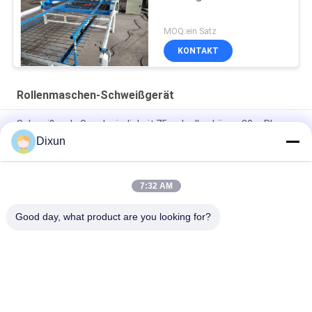
MOQ:ein Satz
KONTAKT
Rollenmaschen-Schweißgerät
Schweißende Geschwindigkeit 75mal rollen Länge 30m Plc-
Schweißung Mesh Manufacturing Machine
Dixun
Länge 60m Plc 2.5mm Dia Roll Mesh Welding Machine
7:32 AM
Bau 3-6mm geschweißter Mesh Making Machine der Loch-
Größen-10*10cm
Good day, what product are you looking for?
Beliebte Kategorien
Alle
Draht Mesh Welding 
Verstärkung Des 
Machines
MaschenSchweißgeräts