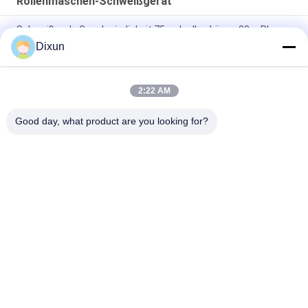
Rollenmaschen-Schweißgerät
Schweißende Geschwindigkeit 75mal rollen Länge 30m Plc-
Schweißung Mesh Manufacturing Machine
Dixun
Länge 60m Plc 2.5mm Dia Roll Mesh Welding Machine
2:22 AM
Bau 3-6mm geschweißter Mesh Making Machine der Loch-
Größen-10*10cm
Good day, what product are you looking for?
Beliebte Kategorien
Alle
Draht Mesh Welding 
Verstärkung Des 
Machines
MaschenSchweißgeräts
Zaunmaschen-
Maschenplatten-
Schweißgerät
Schweißgerät
Örtlich Festgelegte 
Bau Mesh Welding 
Knotenzaunmaschine
Machine