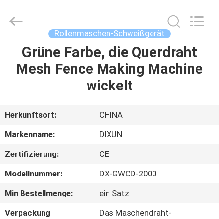
Dixun
Wire
Mesh
Products
Co.,
Rollenmaschen-Schweißgerät
Ltd.
All
Grüne Farbe, die Querdraht
HAUS
Rights
Reserved.
Mesh Fence Making Machine
PRODUKTE
wickelt
VR-
Herkunftsort:
CHINA
SHOW
Markenname:
DIXUN
Zertifizierung:
CE
ÜBER
Modellnummer:
DX-GWCD-2000
UNS
Min Bestellmenge:
ein Satz
FABRIK-
Verpackung
Das Maschendraht-