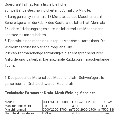
Querdraht fällt automatisch. Die hohe
schweißende Geschwindigkeit mit 75mal pro Minute.
4. Lang gurranty innerhalb 18 Monate, da das Maschendraht-
Schweißgerät in die Fabrik des Käufers installiert ist. Mehr als
15 Jahre Erfahrungsingenieure installierend, um Maschinerie
übersee instandzuhalten.
5. Das wickelnde mahcine rückspult Masche automatisch. Die
Wickelmaschine ist Variabelfrequenz. Die
Rückspulenmaschengeschwindigkeit ist entsprechend Ihrer
Anforderung justierbar. Die maximale Rückspulenmaschenlänge
100m.
6. Das passende Material des Maschendraht-Schweißgeräts:
galvanisierter Draht, schwarzer Eisendraht.
Technische Parameter Draht-Mesh Welding Machines:
Modell
DX-GWCD-1600D
DX-GWCD-2100
DX-GWC
Maschinengewicht
3.5T
3.8T
4.3T
Maschinenmaß
7500*2200*1700mm
7500*2900*1700mm
7500*33
Hauptleistungsstärke
4.0kw
4.0kw
5.5kw