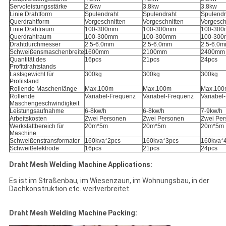
Servoleistungsstärke
2.6kw
3.8kw
3.8kw
Linie Drahtform
Spulendraht
Spulendraht
Spulendr
Querdrahtform
Vorgeschnitten
Vorgeschnitten
Vorgesch
Linie Drahtraum
100-300mm
100-300mm
100-30
Querdrahtraum
100-300mm
100-300mm
100-30
Drahtdurchmesser
2.5-6.0mm
2.5-6.0mm
2.5-6.0
Schweißensmaschenbreite
1600mm
2100mm
2400mm
Quantität des
16pcs
21pcs
24pcs
Profitdrahtstands
Lastsgewicht für
300kg
300kg
300kg
Profitstand
Rollende Maschenlänge
Max.100m
Max.100m
Max.100
Rollende
Variabel-Frequenz
Variabel-Frequenz
Variabel
Maschengeschwindigkeit
Leistungsaufnahme
6-8kw/h
6-8kw/h
7-9kw/h
Arbeitskosten
Zwei Personen
Zwei Personen
Zwei Pe
Werkstattbereich für
20m*5m
20m*5m
20m*5m
Maschine
Schweißenstransformator
160kva*2pcs
160kva*3pcs
160kva*
Schweißelektrode
16pcs
21pcs
24pcs
Draht Mesh Welding Machine Applications:
Es ist im Straßenbau, im Wiesenzaun, im Wohnungsbau, in der
Dachkonstruktion etc. weitverbreitet.
Draht Mesh Welding Machine Packing: