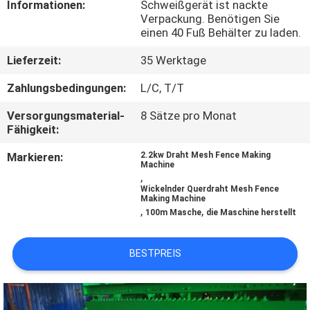
Informationen:
Schweißgerät ist nackte
AUSFLUG
Verpackung. Benötigen Sie
einen 40 Fuß Behälter zu laden.
QUALITÄTSKONTROLLE
Lieferzeit:
35 Werktage
Zahlungsbedingungen:
L/C, T/T
TRETEN
Versorgungsmaterial-
8 Sätze pro Monat
SIE
Fähigkeit:
MIT
Markieren:
2.2kw Draht Mesh Fence Making
UNS
Machine
,
IN
Wickelnder Querdraht Mesh Fence
Making Machine
,
,
VERBINDUNG
100m Masche
die Maschine herstellt
BESTPREIS
FORDERN
SIE EIN
ZITAT