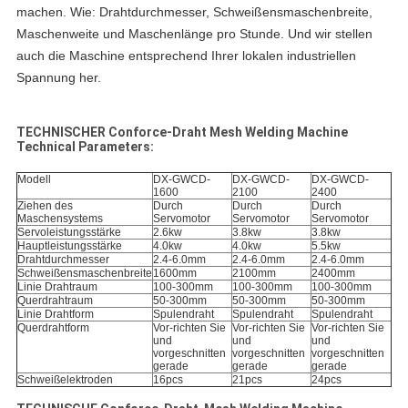
machen. Wie: Drahtdurchmesser, Schweißensmaschenbreite,
Maschenweite und Maschenlänge pro Stunde. Und wir stellen
auch die Maschine entsprechend Ihrer lokalen industriellen
Spannung her.
TECHNISCHER Conforce-Draht Mesh Welding Machine
Technical Parameters:
Modell
DX-GWCD-
DX-GWCD-
DX-GWCD-
1600
2100
2400
Ziehen des
Durch
Durch
Durch
Maschensystems
Servomotor
Servomotor
Servomotor
Servoleistungsstärke
2.6kw
3.8kw
3.8kw
Hauptleistungsstärke
4.0kw
4.0kw
5.5kw
Drahtdurchmesser
2.4-6.0mm
2.4-6.0mm
2.4-6.0mm
Schweißensmaschenbreite
1600mm
2100mm
2400mm
Linie Drahtraum
100-300mm
100-300mm
100-300mm
Querdrahtraum
50-300mm
50-300mm
50-300mm
Linie Drahtform
Spulendraht
Spulendraht
Spulendraht
Querdrahtform
Vor-richten Sie
Vor-richten Sie
Vor-richten Sie
und
und
und
vorgeschnitten
vorgeschnitten
vorgeschnitten
gerade
gerade
gerade
Schweißelektroden
16pcs
21pcs
24pcs