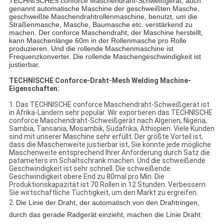
TECHNISCHES conforce Maschendraht-Schweißgerät, auch
genannt automatische Maschine der geschweißten Masche,
geschweißte Maschendrahtrollenmaschine, benutzt, um die
Straßenmasche, Masche, Baumasche etc. verstärkend zu
machen. Der conforce Maschendraht, der Maschine herstellt,
kann Maschenlänge 60m in der Rollenmasche pro Rolle
produzieren. Und die rollende Maschenmaschine ist
Frequenzkonverter. Die rollende Maschengeschwindigkeit ist
justierbar.
TECHNISCHE Conforce-Draht-Mesh Welding Machine-
Eigenschaften:
1. Das TECHNISCHE conforce Maschendraht-Schweißgerät ist
in Afrika-Ländern sehr populär. Wir exportieren das TECHNISCHE
conforce Maschendraht-Schweißgerät nach Algerien, Nigeria,
Sambia, Tansania, Mosambik, Südafrika, Äthiopien. Viele Kunden
sind mit unserer Maschine sehr erfüllt. Der größte Vorteil ist,
dass die Maschenweite justierbar ist, Sie könnte jede mögliche
Maschenweite entsprechend Ihrer Anforderung durch Satz die
patameters im Schaltschrank machen. Und die schweißende
Geschwindigkeit ist sehr schnell. Die schweißende
Geschwindigkeit obere End zu 80mal pro Min. Die
Produktionskapazität ist 70 Rollen in 12 Stunden. Verbessern
Sie wirtschaftliche Tüchtigkeit, um den Markt zu ergreifen.
2.
Die Linie der Draht, der automatisch von den Drahtringen,
durch das gerade Radgerät einzieht, machen die Linie Draht