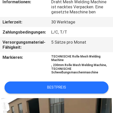
Informationen:
Draht Mesh Welding Machine
AUSFLUG
ist nacktes Verpacken. Eine
gesetzte Maschine ben
QUALITÄTSKONTROLLE
Lieferzeit:
30 Werktage
Zahlungsbedingungen:
L/C, T/T
TRETEN
Versorgungsmaterial-
5 Sätze pro Monat
SIE
Fähigkeit:
MIT
Markieren:
TECHNISCHE Rolle Mesh Welding
UNS
Machine
,
,
230mm Rolle Mesh Welding Machine
IN
TECHNISCHE
Schweißungsmaschenmaschine
VERBINDUNG
BESTPREIS
FORDERN
SIE EIN
ZITAT