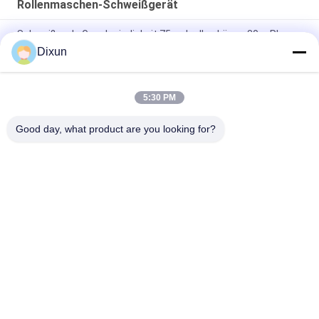
Rollenmaschen-Schweißgerät
Schweißende Geschwindigkeit 75mal rollen Länge 30m Plc-
Schweißung Mesh Manufacturing Machine
Dixun
Länge 60m Plc 2.5mm Dia Roll Mesh Welding Machine
5:30 PM
Bau 3-6mm geschweißter Mesh Making Machine der Loch-
Größen-10*10cm
Good day, what product are you looking for?
Beliebte Kategorien
Alle
Draht Mesh Welding 
Verstärkung Des 
Machines
MaschenSchweißgeräts
Zaunmaschen-
Maschenplatten-
Schweißgerät
Schweißgerät
Örtlich Festgelegte 
Bau Mesh Welding 
Knotenzaunmaschine
Machine