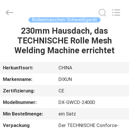
Dixun
Wire
Mesh
Products
Co.,
Rollenmaschen-Schweißgerät
Ltd.
All
230mm Hausdach, das
HAUS
Rights
Reserved.
TECHNISCHE Rolle Mesh
PRODUKTE
Welding Machine errichtet
VR-
Herkunftsort:
CHINA
SHOW
Markenname:
DIXUN
Zertifizierung:
CE
ÜBER
Modellnummer:
DX-GWCD-2400D
UNS
Min Bestellmenge:
ein Satz
FABRIK-
Verpackung
Der TECHNISCHE Conforce-