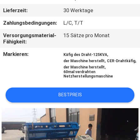
AUSFLUG
Lieferzeit:
30 Werktage
QUALITÄTSKONTROLLE
Zahlungsbedingungen:
L/C, T/T
Versorgungsmaterial-
15 Sätze pro Monat
Fähigkeit:
TRETEN
SIE
Markieren:
,
Käfig des Draht-125KVA
,
,
der Maschine herstellt
CER-Drahtkäfig
MIT
,
der Maschine herstellt
60mal verdrahten
UNS
Netzherstellungsmaschine
IN
BESTPREIS
VERBINDUNG
FORDERN
SIE EIN
ZITAT