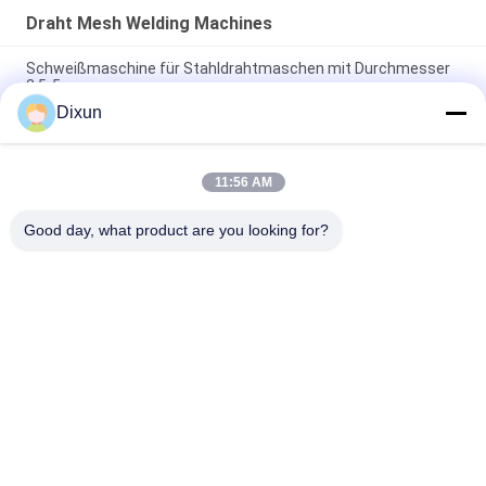
Draht Mesh Welding Machines
Schweißmaschine für Stahldrahtmaschen mit Durchmesser
2,5-5 mm
Dixun
Flughafen Zaun Draht Durchmesser 3,7 mm Gitter 50 * 200
mm Wire Mesh Schweißmaschine
11:56 AM
Lochgröße 150*150mm Rebar 4-10mm Highway Bridge Rebar
Wire Mesh Welding Machine
Good day, what product are you looking for?
Beliebte Kategorien
Alle
Draht Mesh Welding 
Verstärkung Des 
Machines
MaschenSchweißgeräts
Zaunmaschen-
Maschenplatten-
Schweißgerät
Schweißgerät
Örtlich Festgelegte 
Bau Mesh Welding 
Knotenzaunmaschine
Machine