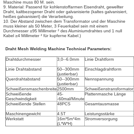
Maschine muss 80 M. sein.
9. Material: Passend für kohlenstoffarmen Eisendraht, gewellter
Draht, kaltbezogener Draht oder galvanisierte (kaltes galvanisiert,
heißes galvanisiert) die Verarbeitung.
10. Der Abstand zwischen dem Transformator und der Maschine
muss kleiner als 50 Meter, 3 Feuerkabel sein mit einem
Durchmesser ≥95 Millimeter ² des Aluminiumdrahtes und 1 null
Kabel ≥4 Millimeter ² für kupferne Kabel.)
Draht Mesh Welding Machine Technical Parameters:
Drahtdurchmesser
3,0--6.0mm
Linie Drahtform
Linie Drahtabstand
50--300mm
Einschlagdrahtform
(justierbar)
Querdrahtabstand
50--300mm
Nennspannung
(justierbar)
Schweißensmaschenbreite
2500mm
Schweißenstransformator
Schweißende
45-
Plattenmasche Länge
Geschwindigkeit
-60mal/Minute
Schweißende Stellen
48PCS
Gesamtausmasse
Maschinengewicht
4.5T
Leistungsstärke
Werkstatt
16m*5m*4m
Stromversorgung
(L*W*H)