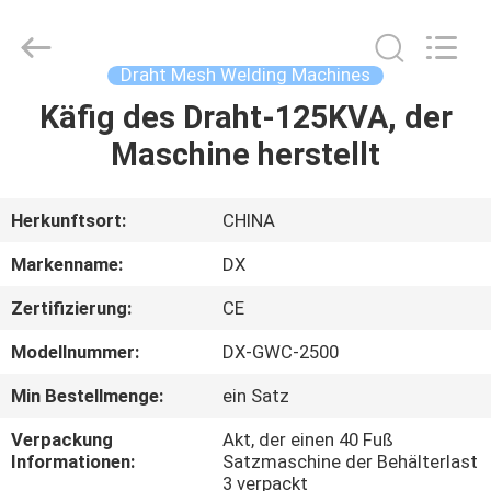
Dixun
Wire
Mesh
Products
Co.,
Draht Mesh Welding Machines
Ltd.
All
Käfig des Draht-125KVA, der
HAUS
Rights
Reserved.
Maschine herstellt
PRODUKTE
Herkunftsort:
CHINA
VR-
Markenname:
DX
SHOW
Zertifizierung:
CE
Modellnummer:
DX-GWC-2500
ÜBER
UNS
Min Bestellmenge:
ein Satz
Verpackung
Akt, der einen 40 Fuß
Informationen:
Satzmaschine der Behälterlast
FABRIK-
3 verpackt