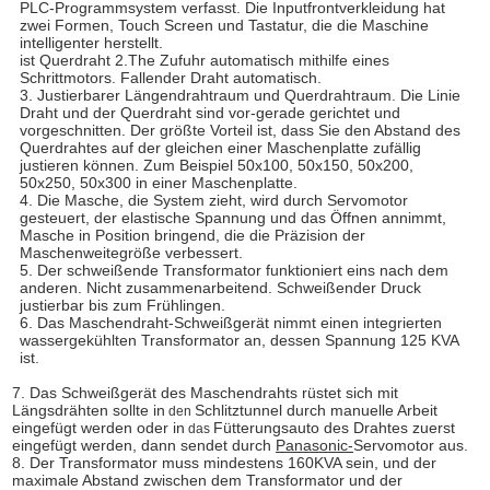
PLC-Programmsystem verfasst. Die Inputfrontverkleidung hat
zwei Formen, Touch Screen und Tastatur, die die Maschine
intelligenter herstellt.
ist Querdraht 2.The Zufuhr automatisch mithilfe eines
Schrittmotors. Fallender Draht automatisch.
3. Justierbarer Längendrahtraum und Querdrahtraum. Die Linie
Draht und der Querdraht sind vor-gerade gerichtet und
vorgeschnitten. Der größte Vorteil ist, dass Sie den Abstand des
Querdrahtes auf der gleichen einer Maschenplatte zufällig
justieren können. Zum Beispiel 50x100, 50x150, 50x200,
50x250, 50x300 in einer Maschenplatte.
4. Die Masche, die System zieht, wird durch Servomotor
gesteuert, der elastische Spannung und das Öffnen annimmt,
Masche in Position bringend, die die Präzision der
Maschenweitegröße verbessert.
5. Der schweißende Transformator funktioniert eins nach dem
anderen. Nicht zusammenarbeitend. Schweißender Druck
justierbar bis zum Frühlingen.
6. Das Maschendraht-Schweißgerät nimmt einen integrierten
wassergekühlten Transformator an, dessen Spannung 125 KVA
ist.
7. Das Schweißgerät des Maschendrahts rüstet sich mit
Längsdrähten sollte in
Schlitztunnel durch manuelle Arbeit
den
eingefügt werden oder in
Fütterungsauto des Drahtes zuerst
das
eingefügt werden, dann sendet durch
Panasonic-
Servomotor aus.
8. Der Transformator muss mindestens 160KVA sein, und der
maximale Abstand zwischen dem Transformator und der