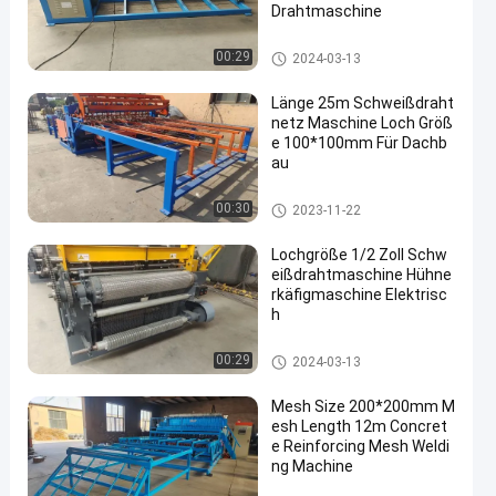
Drahtmaschine
geschweißte Maschendrahtm
00:29
2024-03-13
aschine
Länge 25m Schweißdraht
netz Maschine Loch Größ
e 100*100mm Für Dachb
au
geschweißte Maschendrahtm
00:30
2023-11-22
aschine
Lochgröße 1/2 Zoll Schw
eißdrahtmaschine Hühne
rkäfigmaschine Elektrisc
h
geschweißte Maschendrahtm
00:29
2024-03-13
aschine
Mesh Size 200*200mm M
esh Length 12m Concret
e Reinforcing Mesh Weldi
ng Machine