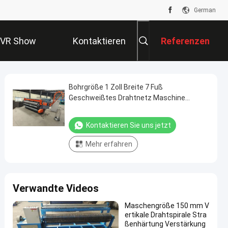
German
VR Show
Kontaktieren
Referenzen
Sie Uns
Bohrgröße 1 Zoll Breite 7 Fuß
Geschweißtes Drahtnetz Maschine
Züchtung
Kontaktieren Sie uns jetzt
Mehr erfahren
Verwandte Videos
Maschengröße 150 mm V
ertikale Drahtspirale Stra
ßenhärtung Verstärkung