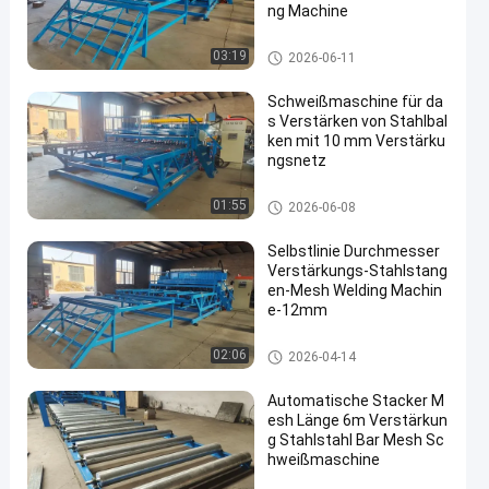
ng Machine
Verstärkung des MaschenSch
03:19
2026-06-11
weißgeräts
Schweißmaschine für da
s Verstärken von Stahlbal
ken mit 10 mm Verstärku
ngsnetz
Verstärkung des MaschenSch
01:55
2026-06-08
weißgeräts
Selbstlinie Durchmesser
Verstärkungs-Stahlstang
en-Mesh Welding Machin
e-12mm
Verstärkung des MaschenSch
02:06
2026-04-14
weißgeräts
Automatische Stacker M
esh Länge 6m Verstärkun
g Stahlstahl Bar Mesh Sc
hweißmaschine