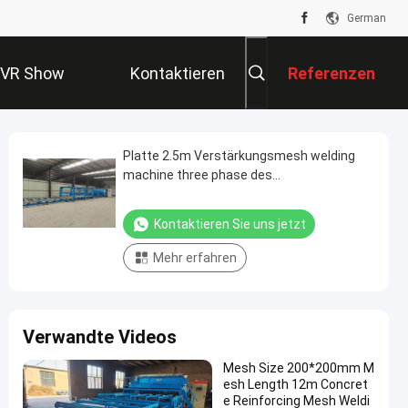
German
VR Show
Kontaktieren
Referenzen
Sie Uns
Platte 2.5m Verstärkungsmesh welding
machine three phase des
Drahtdurchmesser-5-12mm
Kontaktieren Sie uns jetzt
Mehr erfahren
Verwandte Videos
Mesh Size 200*200mm M
esh Length 12m Concret
e Reinforcing Mesh Weldi