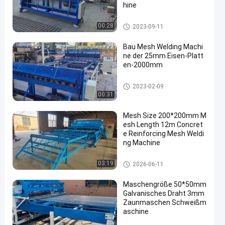
hine
Bau Mesh Welding Machine
00:28
2023-09-11
Bau Mesh Welding Machi
ne der 25mm Eisen-Platt
en-2000mm
Bau Mesh Welding Machine
2023-02-09
00:31
Mesh Size 200*200mm M
esh Length 12m Concret
e Reinforcing Mesh Weldi
ng Machine
Verstärkung des MaschenSch
03:19
2026-06-11
weißgeräts
Maschengröße 50*50mm
Galvanisches Draht 3mm
Zaunmaschen Schweißm
aschine