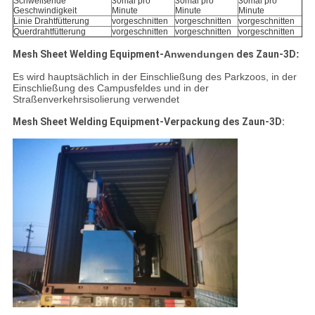
Schweißende
30mal pro
30mal pro
30mal pro
Geschwindigkeit
Minute
Minute
Minute
Linie Drahtfütterung
vorgeschnitten
vorgeschnitten
vorgeschnitten
Querdrahtfütterung
vorgeschnitten
vorgeschnitten
vorgeschnitten
Mesh Sheet Welding Equipment-
Anwendungen
des Zaun-3D
:
Es wird hauptsächlich in der Einschließung des Parkzoos, in der
Einschließung des Campusfeldes und in der
Straßenverkehrsisolierung verwendet
Mesh Sheet Welding Equipment-
Verpackung
des Zaun-3D
: