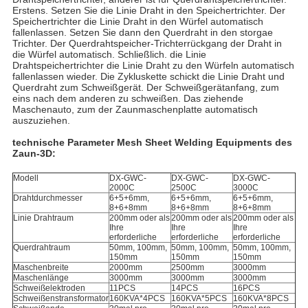
Erstens. Setzen Sie die Linie Draht in den Speichertrichter. Der
Speichertrichter die Linie Draht in den Würfel automatisch
fallenlassen. Setzen Sie dann den Querdraht in den storgae
Trichter. Der Querdrahtspeicher-Trichterrückgang der Draht in
die Würfel automatisch. Schließlich. die Linie
Drahtspeichertrichter die Linie Draht zu den Würfeln automatisch
fallenlassen wieder. Die Zykluskette schickt die Linie Draht und
Querdraht zum Schweißgerät. Der Schweißgerätanfang, zum
eins nach dem anderen zu schweißen. Das ziehende
Maschenauto, zum der Zaunmaschenplatte automatisch
auszuziehen.
technische Parameter
Mesh Sheet Welding Equipments
des
Zaun-3D
:
Modell
DX-GWC-
DX-GWC-
DX-GWC-
2000C
2500C
3000C
Drahtdurchmesser
6+5+6mm,
6+5+6mm,
6+5+6mm,
8+6+8mm
8+6+8mm
8+6+8mm
Linie Drahtraum
200mm oder als
200mm oder als
200mm oder als
Ihre
Ihre
Ihre
erforderliche
erforderliche
erforderliche
Querdrahtraum
50mm, 100mm,
50mm, 100mm,
50mm, 100mm,
150mm
150mm
150mm
Maschenbreite
2000mm
2500mm
3000mm
Maschenlänge
3000mm
3000mm
3000mm
Schweißelektroden
11PCS
14PCS
16PCS
Schweißenstransformator
160KVA*4PCS
160KVA*5PCS
160KVA*8PCS