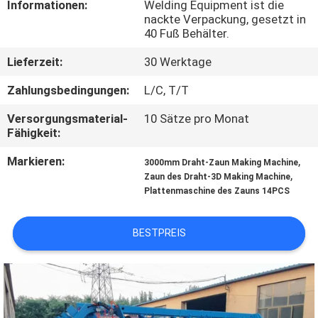
Informationen:
Welding Equipment ist die
AUSFLUG
nackte Verpackung, gesetzt in
40 Fuß Behälter.
QUALITÄTSKONTROLLE
Lieferzeit:
30 Werktage
Zahlungsbedingungen:
L/C, T/T
TRETEN
Versorgungsmaterial-
10 Sätze pro Monat
SIE
Fähigkeit:
MIT
Markieren:
,
3000mm Draht-Zaun Making Machine
UNS
,
Zaun des Draht-3D Making Machine
Plattenmaschine des Zauns 14PCS
IN
VERBINDUNG
BESTPREIS
FORDERN
SIE EIN
ZITAT