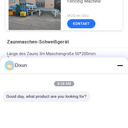
Fencing Machine
MOQ:ein Satz
KONTAKT
Zaunmaschen-Schweißgerät
Länge des Zauns 3m Maschengröße 50*200mm
Zaunmaschine
Dixun
Maschengröße 50*50mm Galvanisches Draht 3mm
Zaunmaschen Schweißmaschine
8:18 AM
Online-Begehungskapazität 60 Stück / Stunde Maschengröße
50 * 200mm Zaunmaschine
Good day, what product are you looking for?
Beliebte Kategorien
Alle
Draht Mesh Welding 
Verstärkung Des 