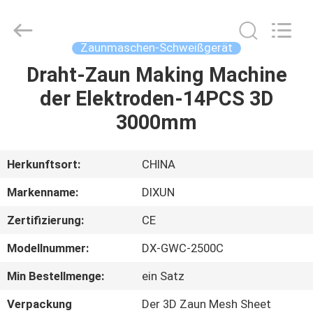
Dixun
Wire
Mesh
Products
Co.,
Zaunmaschen-Schweißgerät
Ltd.
All
Draht-Zaun Making Machine
HAUS
Rights
Reserved.
der Elektroden-14PCS 3D
PRODUKTE
3000mm
VR-
Herkunftsort:
CHINA
SHOW
Markenname:
DIXUN
Zertifizierung:
CE
ÜBER
Modellnummer:
DX-GWC-2500C
UNS
Min Bestellmenge:
ein Satz
FABRIK-
Verpackung
Der 3D Zaun Mesh Sheet