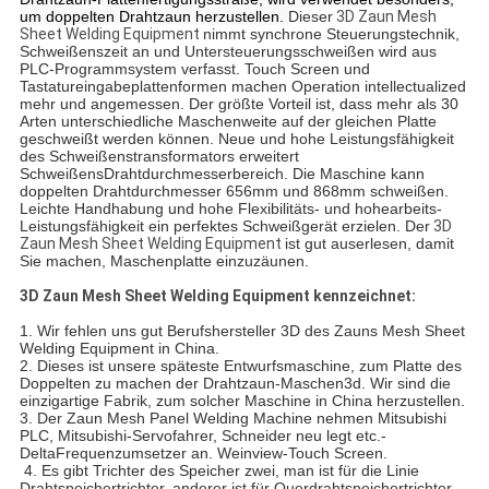
um doppelten Drahtzaun herzustellen.
Dieser
3D Zaun Mesh
Sheet Welding Equipment
nimmt synchrone Steuerungstechnik,
Schweißenszeit an und Untersteuerungsschweißen wird aus
PLC-Programmsystem verfasst. Touch Screen und
Tastatureingabeplattenformen machen Operation intellectualized
mehr und angemessen. Der größte Vorteil ist, dass mehr als 30
Arten unterschiedliche Maschenweite auf der gleichen Platte
geschweißt werden können. Neue und hohe Leistungsfähigkeit
des Schweißenstransformators erweitert
SchweißensDrahtdurchmesserbereich. Die Maschine kann
doppelten Drahtdurchmesser 656mm und 868mm schweißen.
Leichte Handhabung und hohe Flexibilitäts- und hohearbeits-
Leistungsfähigkeit ein perfektes Schweißgerät erzielen. Der
3D
Zaun Mesh Sheet Welding Equipment
ist gut auserlesen, damit
Sie machen, Maschenplatte einzuzäunen.
3D Zaun Mesh Sheet Welding Equipment
kennzeichnet
:
1.
Wir fehlen uns gut Berufshersteller
3D des Zauns Mesh Sheet
Welding Equipment
in China.
2. Dieses ist unsere späteste Entwurfsmaschine, zum Platte des
Doppelten zu machen der Drahtzaun-Maschen3d. Wir sind die
einzigartige Fabrik, zum solcher Maschine in China herzustellen.
3. Der
Zaun Mesh Panel Welding Machine
nehmen Mitsubishi
PLC, Mitsubishi-Servofahrer, Schneider neu legt etc.-
DeltaFrequenzumsetzer an. Weinview-Touch Screen.
4. Es gibt Trichter des Speicher zwei, man ist für die Linie
Drahtspeichertrichter, anderer ist für Querdrahtspeichertrichter.